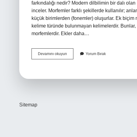
farkındalığı nedir? Modern dilbilimin bir dalı olan
inceler. Morfemler farklı şekillerde kullanılır; anl
küçük birimlerden (fonemler) oluşurlar. Ek biçim ne 
kelime türünde bulunmayan kelimelerdir. Bunlar,
morfemlerdir. Ekler daha…
Bir
Devamını okuyun
Yorum Bırak
Biçim
Birim
Olarak
Ek
Nedir
Sitemap