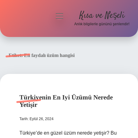
Kısa ve Neşeli
menüyü
aç
Anlık bilgilerle gününü şenlendir!
Anasayfa
Gizlilik Politikası
Etiket:
En faydalı üzüm hangisi
Yasal Uyarı
Hakkımızda
Türkiyenin En Iyi Üzümü Nerede
Yetişir
Tarih: Eylül 26, 2024
Türkiye’de en güzel üzüm nerede yetişir? Bu