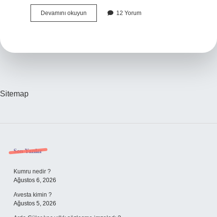
Türkiyenin
Devamını okuyun
12 Yorum
En
Iyi
Üzümü
Nerede
Yetişir
Sitemap
Sidebar
Son Yazılar
Kumru nedir ?
Ağustos 6, 2026
Avesta kimin ?
Ağustos 5, 2026