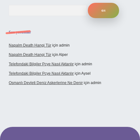
Arama
Son yorumlar
Napalm Death Hangi Tür
için
admin
Napalm Death Hangi Tür
için
Alper
Telefondaki Bilgiler Pcye Nasıl Aktarılır
için
admin
Telefondaki Bilgiler Pcye Nasıl Aktarılır
için
Aysel
Osmanlı Devleti Deniz Askerlerine Ne Denir
için
admin
rabet giriş