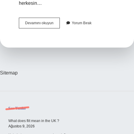
herkesin…
E-
Devamını okuyun
Yorum Bırak
Devlet
Kredi
Notu
Nerede
Yazıyor
Sitemap
Sidebar
Son Yazılar
What does flit mean in the UK ?
Ağustos 9, 2026