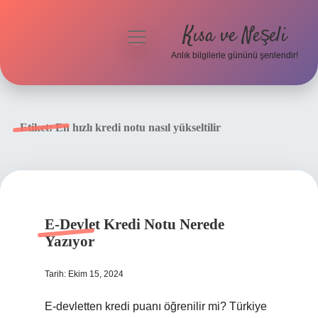
Kısa ve Neşeli
menüyü
aç
Anlık bilgilerle gününü şenlendir!
Anasayfa
Gizlilik Politikası
Etiket:
En hızlı kredi notu nasıl yükseltilir
Yasal Uyarı
Hakkımızda
E-Devlet Kredi Notu Nerede
Yazıyor
Tarih: Ekim 15, 2024
E-devletten kredi puanı öğrenilir mi? Türkiye