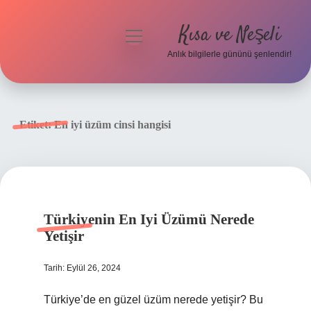
Kısa ve Neşeli
menüyü
aç
Anlık bilgilerle gününü şenlendir!
Anasayfa
Gizlilik Politikası
Etiket:
En iyi üzüm cinsi hangisi
Yasal Uyarı
Hakkımızda
Türkiyenin En Iyi Üzümü Nerede
Yetişir
Tarih: Eylül 26, 2024
Türkiye’de en güzel üzüm nerede yetişir? Bu