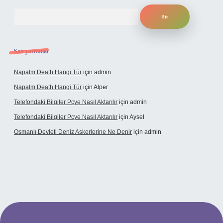
Arama
Son yorumlar
Napalm Death Hangi Tür
için
admin
Napalm Death Hangi Tür
için
Alper
Telefondaki Bilgiler Pcye Nasıl Aktarılır
için
admin
Telefondaki Bilgiler Pcye Nasıl Aktarılır
için
Aysel
Osmanlı Devleti Deniz Askerlerine Ne Denir
için
admin
rabet giriş