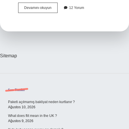
Türkiyenin
Devamını okuyun
12 Yorum
En
Iyi
Üzümü
Nerede
Yetişir
Sitemap
Sidebar
Son Yazılar
Paketi açılmamış bakliyat neden kurtlanır ?
Ağustos 10, 2026
What does flit mean in the UK ?
Ağustos 9, 2026