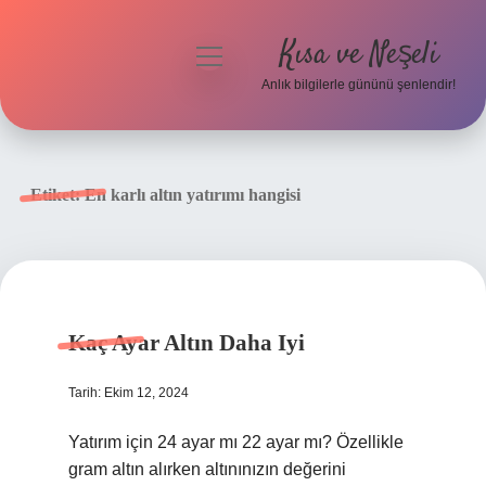
Kısa ve Neşeli
menüyü
aç
Anlık bilgilerle gününü şenlendir!
Anasayfa
Gizlilik Politikası
Etiket:
En karlı altın yatırımı hangisi
Yasal Uyarı
Hakkımızda
Kaç Ayar Altın Daha Iyi
Tarih: Ekim 12, 2024
Yatırım için 24 ayar mı 22 ayar mı? Özellikle
gram altın alırken altınınızın değerini