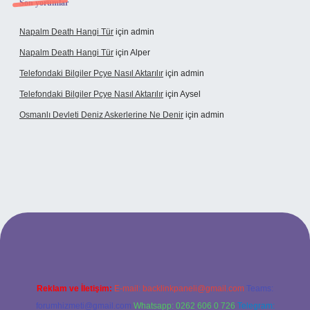
Son yorumlar
Napalm Death Hangi Tür
için
admin
Napalm Death Hangi Tür
için
Alper
Telefondaki Bilgiler Pcye Nasıl Aktarılır
için
admin
Telefondaki Bilgiler Pcye Nasıl Aktarılır
için
Aysel
Osmanlı Devleti Deniz Askerlerine Ne Denir
için
admin
rabet giriş
Reklam ve İletişim:
E-mail:
backlinkpaneli@gmail.com
Teams:
forumhizmeti@gmail.com
Whatsapp: 0262 606 0 726
Telegram: