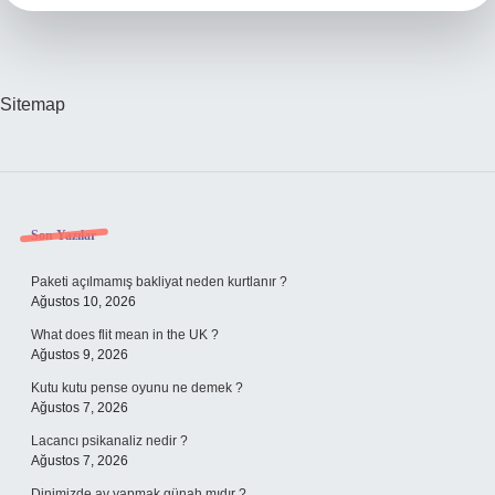
Sitemap
Sidebar
Son Yazılar
Paketi açılmamış bakliyat neden kurtlanır ?
Ağustos 10, 2026
What does flit mean in the UK ?
Ağustos 9, 2026
Kutu kutu pense oyunu ne demek ?
Ağustos 7, 2026
Lacancı psikanaliz nedir ?
Ağustos 7, 2026
Dinimizde av yapmak günah mıdır ?