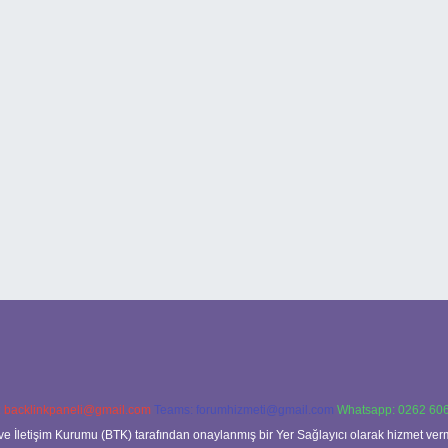
:
backlinkpaneli@gmail.com
Teams:
forumhizmeti@gmail.com
Whatsapp: 0262 606
ve İletişim Kurumu (BTK) tarafından onaylanmış bir Yer Sağlayıcı olarak hizmet verm