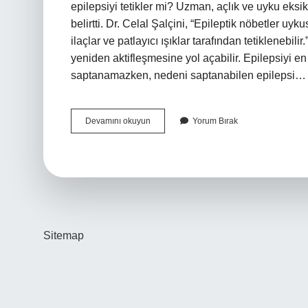
epilepsiyi tetikler mi? Uzman, açlık ve uyku eksik
belirtti. Dr. Celal Şalçini, “Epileptik nöbetler uyku
ilaçlar ve patlayıcı ışıklar tarafından tetiklenebili
yeniden aktifleşmesine yol açabilir. Epilepsiyi e
saptanamazken, nedeni saptanabilen epilepsi…
Epilepsi
Devamını okuyun
Yorum Bırak
Hastaları
Oruç
Tutabilir
Mi
Sitemap