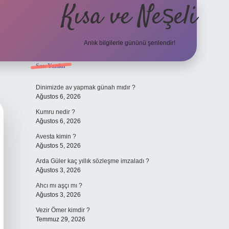
Kısa ve Neşeli
Anlık bilgilerle gününü şenlendir!
Sidebar
Son Yazılar
grandoperabet 
Dinimizde av yapmak günah mıdır ?
Ağustos 6, 2026
Kumru nedir ?
Ağustos 6, 2026
Avesta kimin ?
Ağustos 5, 2026
Arda Güler kaç yıllık sözleşme imzaladı ?
Ağustos 3, 2026
Ahcı mı aşçı mı ?
Ağustos 3, 2026
Vezir Ömer kimdir ?
Temmuz 29, 2026