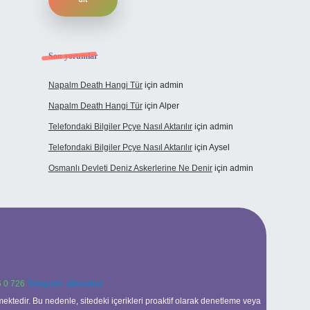
Son yorumlar
Napalm Death Hangi Tür
için
admin
Napalm Death Hangi Tür
için
Alper
Telefondaki Bilgiler Pcye Nasıl Aktarılır
için
admin
Telefondaki Bilgiler Pcye Nasıl Aktarılır
için
Aysel
Osmanlı Devleti Deniz Askerlerine Ne Denir
için
admin
 0 726
Telegram: @karabul
ektedir. Bu nedenle, sitedeki içerikleri proaktif olarak denetleme veya