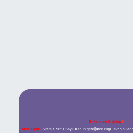
Reklam ve İletişim:
E-mail
Yasal Uyarı:
Sitemiz, 5651 Sayılı Kanun gereğince Bilgi Teknolojileri 