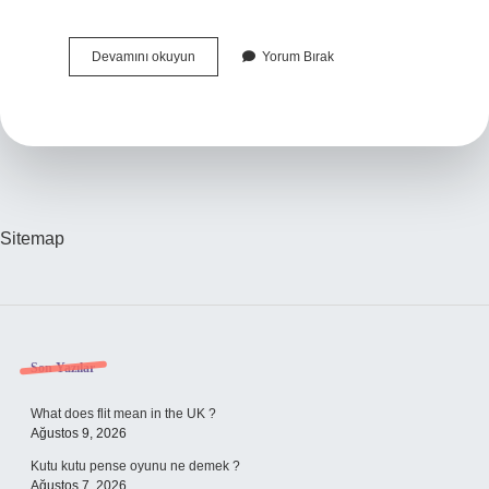
Epilepsi
Devamını okuyun
Yorum Bırak
Hastaları
Oruç
Tutabilir
Mi
Sitemap
Sidebar
Son Yazılar
What does flit mean in the UK ?
Ağustos 9, 2026
Kutu kutu pense oyunu ne demek ?
Ağustos 7, 2026