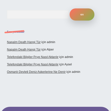
Arama
Son yorumlar
Napalm Death Hangi Tür
için
admin
Napalm Death Hangi Tür
için
Alper
Telefondaki Bilgiler Pcye Nasıl Aktarılır
için
admin
Telefondaki Bilgiler Pcye Nasıl Aktarılır
için
Aysel
Osmanlı Devleti Deniz Askerlerine Ne Denir
için
admin
operabet giriş