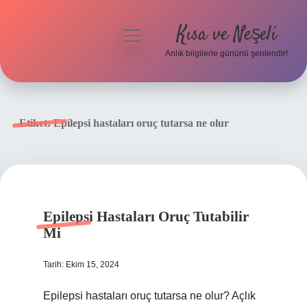
Kısa ve Neşeli
menüyü
aç
Anlık bilgilerle gününü şenlendir!
Anasayfa
Gizlilik Politikası
Etiket:
Epilepsi hastaları oruç tutarsa ne olur
Yasal Uyarı
Hakkımızda
Epilepsi Hastaları Oruç Tutabilir
Mi
Tarih: Ekim 15, 2024
Epilepsi hastaları oruç tutarsa ne olur? Açlık