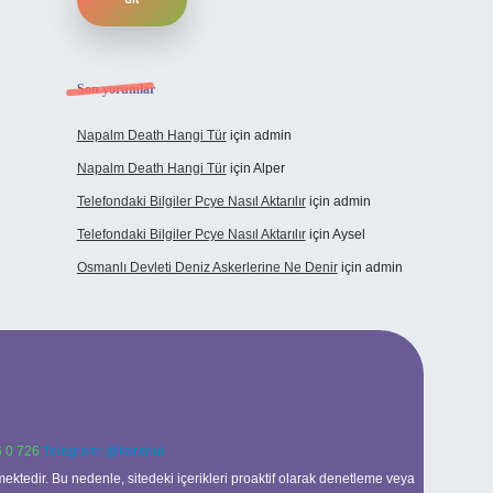
Son yorumlar
Napalm Death Hangi Tür
için
admin
Napalm Death Hangi Tür
için
Alper
Telefondaki Bilgiler Pcye Nasıl Aktarılır
için
admin
Telefondaki Bilgiler Pcye Nasıl Aktarılır
için
Aysel
Osmanlı Devleti Deniz Askerlerine Ne Denir
için
admin
 0 726
Telegram: @karabul
ektedir. Bu nedenle, sitedeki içerikleri proaktif olarak denetleme veya