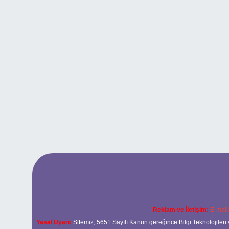
Reklam ve İletişim:
E-mail
Yasal Uyarı:
Sitemiz, 5651 Sayılı Kanun gereğince Bilgi Teknolojileri 