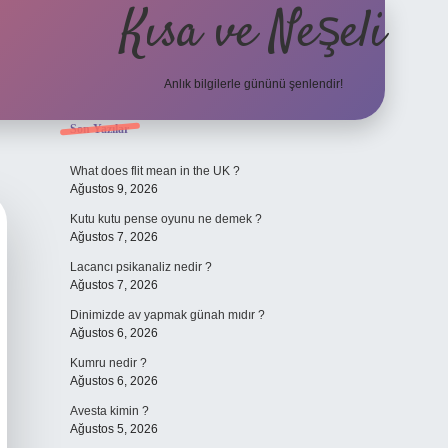
Kısa ve Neşeli
Anlık bilgilerle gününü şenlendir!
Sidebar
Son Yazılar
grandoperabet g
What does flit mean in the UK ?
Ağustos 9, 2026
Kutu kutu pense oyunu ne demek ?
Ağustos 7, 2026
Lacancı psikanaliz nedir ?
Ağustos 7, 2026
Dinimizde av yapmak günah mıdır ?
Ağustos 6, 2026
Kumru nedir ?
Ağustos 6, 2026
Avesta kimin ?
Ağustos 5, 2026