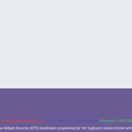
:
backlinkpaneli@gmail.com
Teams:
forumhizmeti@gmail.com
Whatsapp: 0262 606
ve İletişim Kurumu (BTK) tarafından onaylanmış bir Yer Sağlayıcı olarak hizmet verm