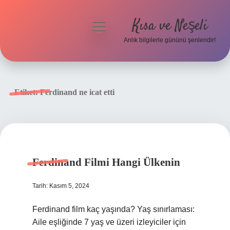
Kısa ve Neşeli
menüyü
aç
Anlık bilgilerle gününü şenlendir!
Anasayfa
Gizlilik Politikası
Etiket:
Ferdinand ne icat etti
Yasal Uyarı
Hakkımızda
Ferdinand Filmi Hangi Ülkenin
Tarih: Kasım 5, 2024
Ferdinand film kaç yaşında? Yaş sınırlaması:
Aile eşliğinde 7 yaş ve üzeri izleyiciler için