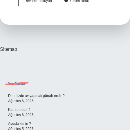
Ferdinand
Devamını okuyun
Yorum Bırak
Filmi
Hangi
Ülkenin
Sitemap
Sidebar
Son Yazılar
Dinimizde av yapmak günah mıdır ?
Ağustos 6, 2026
Kumru nedir ?
Ağustos 6, 2026
Avesta kimin ?
Ağustos 5, 2026