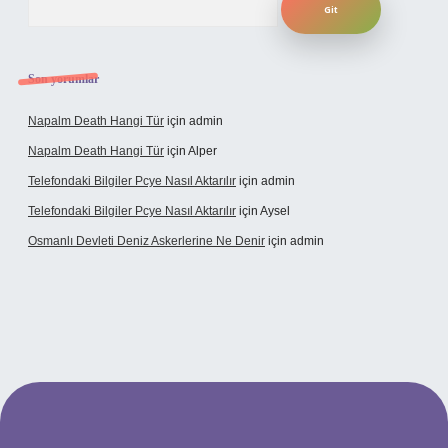
Son yorumlar
Napalm Death Hangi Tür
için
admin
Napalm Death Hangi Tür
için
Alper
Telefondaki Bilgiler Pcye Nasıl Aktarılır
için
admin
Telefondaki Bilgiler Pcye Nasıl Aktarılır
için
Aysel
Osmanlı Devleti Deniz Askerlerine Ne Denir
için
admin
erabet giriş