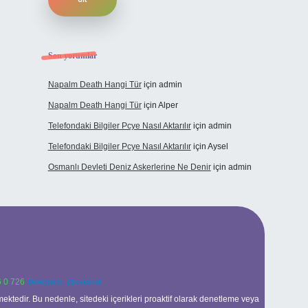
Son yorumlar
Napalm Death Hangi Tür
için
admin
Napalm Death Hangi Tür
için
Alper
Telefondaki Bilgiler Pcye Nasıl Aktarılır
için
admin
Telefondaki Bilgiler Pcye Nasıl Aktarılır
için
Aysel
Osmanlı Devleti Deniz Askerlerine Ne Denir
için
admin
 0 726
Telegram: @karabul
ektedir. Bu nedenle, sitedeki içerikleri proaktif olarak denetleme veya