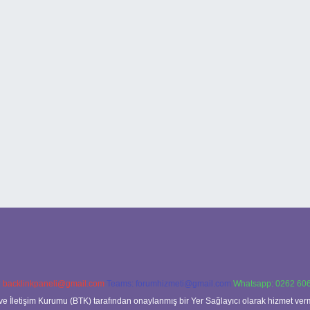
:
backlinkpaneli@gmail.com
Teams:
forumhizmeti@gmail.com
Whatsapp: 0262 606
ve İletişim Kurumu (BTK) tarafından onaylanmış bir Yer Sağlayıcı olarak hizmet verm