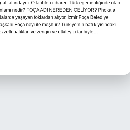
li altındaydı. O tarihten itibaren Türk egemenliğinde olan
a’nın anlamı nedir? FOÇA ADI NEREDEN GELİYOR? Phokaia
adalarda yaşayan foklardan alıyor. İzmir Foça Belediye
şkanı Foça neyi ile meşhur? Türkiye’nin batı kıyısındaki
zzetli balıkları ve zengin ve etkileyici tarihiyle…