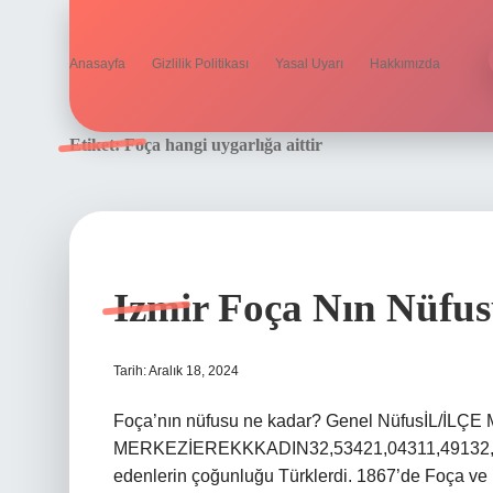
Anasayfa
Gizlilik Politikası
Yasal Uyarı
Hakkımızda
Etiket:
Foça hangi uygarlığa aittir
Izmir Foça Nın Nüfu
Tarih: Aralık 18, 2024
Foça’nın nüfusu ne kadar? Genel NüfusİL/İ
MERKEZİEREKKKADIN32,53421,04311,49132,534
edenlerin çoğunluğu Türklerdi. 1867’de Foça ve b