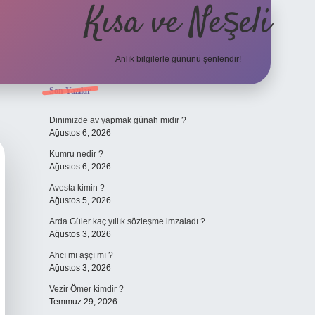
Kısa ve Neşeli
Anlık bilgilerle gününü şenlendir!
Sidebar
Son Yazılar
grandoperabet 
Dinimizde av yapmak günah mıdır ?
Ağustos 6, 2026
Kumru nedir ?
Ağustos 6, 2026
Avesta kimin ?
Ağustos 5, 2026
Arda Güler kaç yıllık sözleşme imzaladı ?
Ağustos 3, 2026
Ahcı mı aşçı mı ?
Ağustos 3, 2026
Vezir Ömer kimdir ?
Temmuz 29, 2026