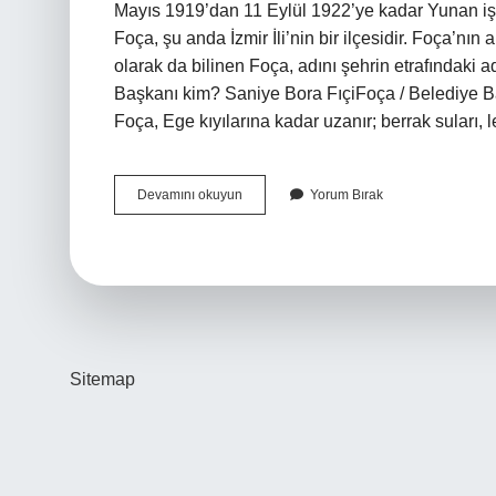
Mayıs 1919’dan 11 Eylül 1922’ye kadar Yunan işga
Foça, şu anda İzmir İli’nin bir ilçesidir. Foç
olarak da bilinen Foça, adını şehrin etrafındaki 
Başkanı kim? Saniye Bora FıçiFoça / Belediye Ba
Foça, Ege kıyılarına kadar uzanır; berrak suları, le
Izmir
Devamını okuyun
Yorum Bırak
Foça
Nın
Nüfusu
Ne
Kadar
Sitemap