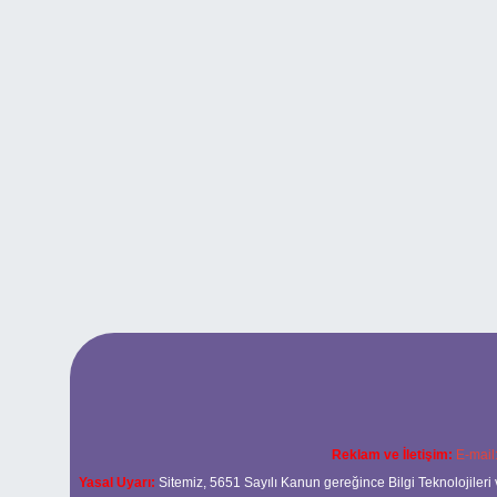
Reklam ve İletişim:
E-mail
Yasal Uyarı:
Sitemiz, 5651 Sayılı Kanun gereğince Bilgi Teknolojileri 