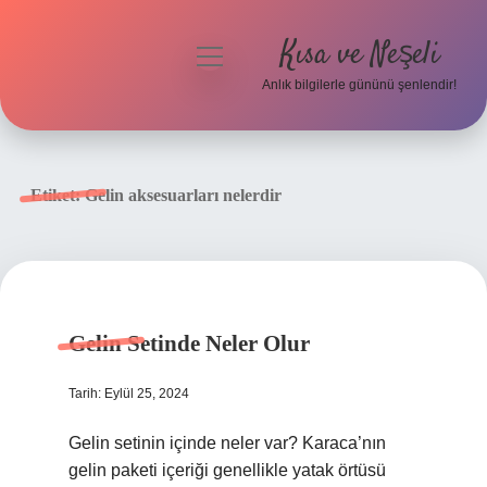
Kısa ve Neşeli
menüyü
aç
Anlık bilgilerle gününü şenlendir!
Anasayfa
Gizlilik Politikası
Etiket:
Gelin aksesuarları nelerdir
Yasal Uyarı
Hakkımızda
Gelin Setinde Neler Olur
Tarih: Eylül 25, 2024
Gelin setinin içinde neler var? Karaca’nın
gelin paketi içeriği genellikle yatak örtüsü