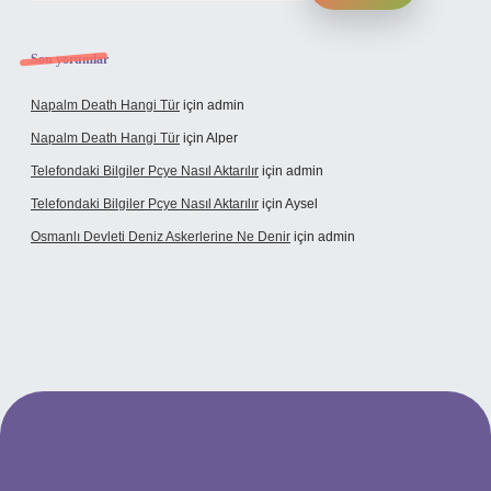
Son yorumlar
Napalm Death Hangi Tür
için
admin
Napalm Death Hangi Tür
için
Alper
Telefondaki Bilgiler Pcye Nasıl Aktarılır
için
admin
Telefondaki Bilgiler Pcye Nasıl Aktarılır
için
Aysel
Osmanlı Devleti Deniz Askerlerine Ne Denir
için
admin
rabet giriş