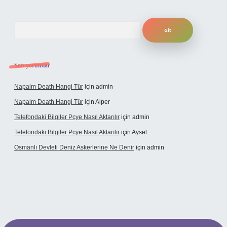
Arama
Son yorumlar
Napalm Death Hangi Tür
için
admin
Napalm Death Hangi Tür
için
Alper
Telefondaki Bilgiler Pcye Nasıl Aktarılır
için
admin
Telefondaki Bilgiler Pcye Nasıl Aktarılır
için
Aysel
Osmanlı Devleti Deniz Askerlerine Ne Denir
için
admin
rabet giriş