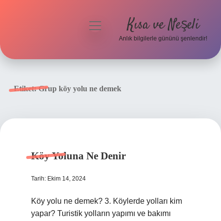
Kısa ve Neşeli
menüyü
aç
Anlık bilgilerle gününü şenlendir!
Anasayfa
Gizlilik Politikası
Etiket:
Grup köy yolu ne demek
Yasal Uyarı
Hakkımızda
Köy Yoluna Ne Denir
Tarih: Ekim 14, 2024
Köy yolu ne demek? 3. Köylerde yolları kim
yapar? Turistik yolların yapımı ve bakımı