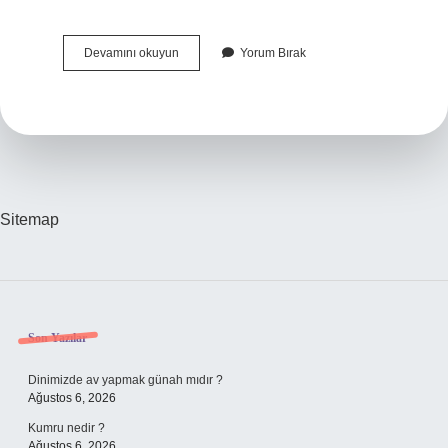
Köy
Devamını okuyun
Yorum Bırak
Yoluna
Ne
Denir
Sitemap
Sidebar
Son Yazılar
Dinimizde av yapmak günah mıdır ?
Ağustos 6, 2026
Kumru nedir ?
Ağustos 6, 2026