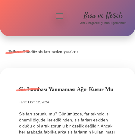
Kısa ve Neşeli
menüyü
aç
Anlık bilgilerle gününü şenlendir!
Anasayfa
Gizlilik Politikası
Etiket:
Gündüz sis farı neden yasaktır
Yasal Uyarı
Hakkımızda
Sis Lambası Yanmaması Ağır Kusur Mu
Tarih: Ekim 12, 2024
Sis farı zorunlu mu? Günümüzde, far teknolojisi
önemli ölçüde ilerlediğinden, sis farları eskiden
olduğu gibi artık zorunlu bir özellik değildir. Ancak,
her arabada fabrika arka sis farlarının kullanılması