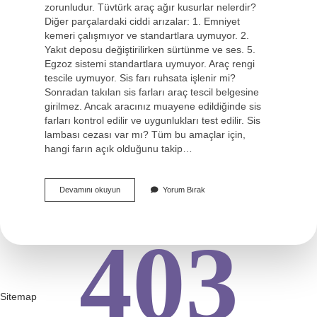
zorunludur. Tüvtürk araç ağır kusurlar nelerdir?
Diğer parçalardaki ciddi arızalar: 1. Emniyet
kemeri çalışmıyor ve standartlara uymuyor. 2.
Yakıt deposu değiştirilirken sürtünme ve ses. 5.
Egzoz sistemi standartlara uymuyor. Araç rengi
tescile uymuyor. Sis farı ruhsata işlenir mi?
Sonradan takılan sis farları araç tescil belgesine
girilmez. Ancak aracınız muayene edildiğinde sis
farları kontrol edilir ve uygunlukları test edilir. Sis
lambası cezası var mı? Tüm bu amaçlar için,
hangi farın açık olduğunu takip…
Sis
Devamını okuyun
Yorum Bırak
Lambası
Yanmaması
Ağır
403
Kusur
Mu
Sitemap