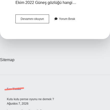
Ekim 2022 Güneş gözlüğü hangi…
Güneş
Devamını okuyun
Yorum Bırak
Gözlüğü
Ile
Tutulma
Izlenir
Mi
Sitemap
Sidebar
Son Yazılar
Kutu kutu pense oyunu ne demek ?
Ağustos 7, 2026