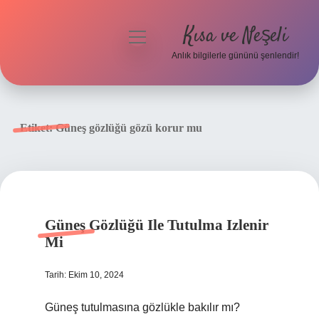
Kısa ve Neşeli
menüyü
aç
Anlık bilgilerle gününü şenlendir!
Anasayfa
Gizlilik Politikası
Etiket:
Güneş gözlüğü gözü korur mu
Yasal Uyarı
Hakkımızda
Güneş Gözlüğü Ile Tutulma Izlenir
Mi
Tarih: Ekim 10, 2024
Güneş tutulmasına gözlükle bakılır mı?