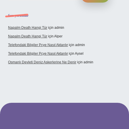
Son yorumlar
Napalm Death Hangi Tür
için
admin
Napalm Death Hangi Tür
için
Alper
Telefondaki Bilgiler Pcye Nasıl Aktarılır
için
admin
Telefondaki Bilgiler Pcye Nasıl Aktarılır
için
Aysel
Osmanlı Devleti Deniz Askerlerine Ne Denir
için
admin
rabet giriş