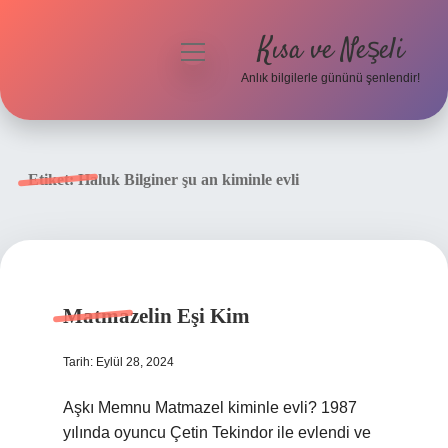
Kısa ve Neşeli
menüyü
aç
Anlık bilgilerle gününü şenlendir!
Anasayfa
Gizlilik Politikası
Etiket:
Haluk Bilginer şu an kiminle evli
Yasal Uyarı
Hakkımızda
Matmazelin Eşi Kim
Tarih: Eylül 28, 2024
Aşkı Memnu Matmazel kiminle evli? 1987
yılında oyuncu Çetin Tekindor ile evlendi ve