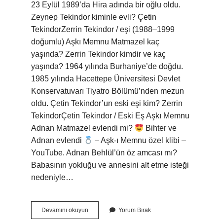
23 Eylül 1989’da Hira adında bir oğlu oldu.
Zeynep Tekindor kiminle evli? Çetin
TekindorZerrin Tekindor / eşi (1988–1999
doğumlu) Aşkı Memnu Matmazel kaç
yaşında? Zerrin Tekindor kimdir ve kaç
yaşında? 1964 yılında Burhaniye’de doğdu.
1985 yılında Hacettepe Üniversitesi Devlet
Konservatuvarı Tiyatro Bölümü’nden mezun
oldu. Çetin Tekindor’un eski eşi kim? Zerrin
TekindorÇetin Tekindor / Eski Eş Aşkı Memnu
Adnan Matmazel evlendi mi?
Bihter ve
Adnan evlendi
– Aşk-ı Memnu özel klibi –
YouTube. Adnan Behlül’ün öz amcası mı?
Babasının yokluğu ve annesini alt etme isteği
nedeniyle…
Matmazelin
Devamını okuyun
Yorum Bırak
Eşi