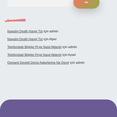
Son yorumlar
Napalm Death Hangi Tür
için
admin
Napalm Death Hangi Tür
için
Alper
Telefondaki Bilgiler Pcye Nasıl Aktarılır
için
admin
Telefondaki Bilgiler Pcye Nasıl Aktarılır
için
Aysel
Osmanlı Devleti Deniz Askerlerine Ne Denir
için
admin
erabet giriş