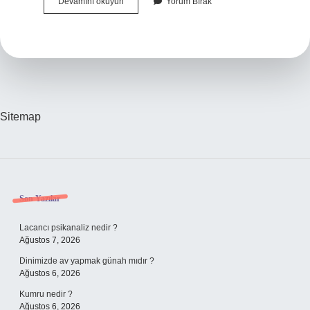
Üstüne
Devamını okuyun
Yorum Bırak
Görmede
Kan
Pıhtısı
Olur
Mu
Sitemap
Sidebar
Son Yazılar
Lacancı psikanaliz nedir ?
Ağustos 7, 2026
Dinimizde av yapmak günah mıdır ?
Ağustos 6, 2026
Kumru nedir ?
Ağustos 6, 2026