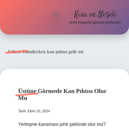
Kısa ve Neşeli
menüyü
aç
Anlık bilgilerle gününü şenlendir!
Anasayfa
Gizlilik Politikası
Etiket:
Hamileyken kan pıhtısı gelir mi
Yasal Uyarı
Hakkımızda
Üstüne Görmede Kan Pıhtısı Olur
Mu
Tarih: Ekim 10, 2024
Yerleşme kanaması pıhtı şeklinde olur mu?