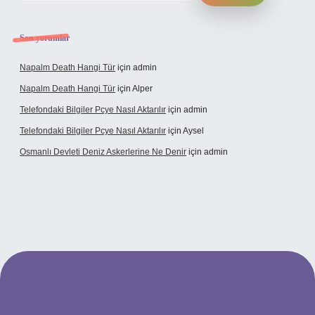
Son yorumlar
Napalm Death Hangi Tür
için
admin
Napalm Death Hangi Tür
için
Alper
Telefondaki Bilgiler Pcye Nasıl Aktarılır
için
admin
Telefondaki Bilgiler Pcye Nasıl Aktarılır
için
Aysel
Osmanlı Devleti Deniz Askerlerine Ne Denir
için
admin
rabet giriş