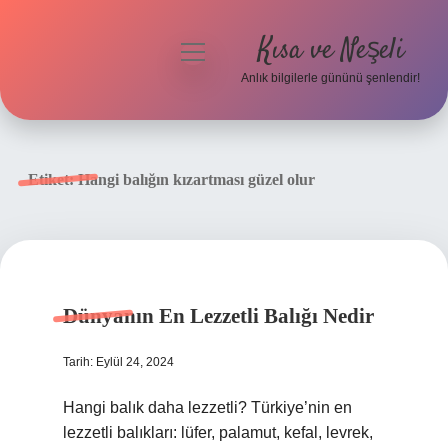
Kısa ve Neşeli
menüyü
aç
Anlık bilgilerle gününü şenlendir!
Anasayfa
Gizlilik Politikası
Etiket:
Hangi balığın kızartması güzel olur
Yasal Uyarı
Hakkımızda
Dünyanın En Lezzetli Balığı Nedir
Tarih: Eylül 24, 2024
Hangi balık daha lezzetli? Türkiye’nin en
lezzetli balıkları: lüfer, palamut, kefal, levrek,