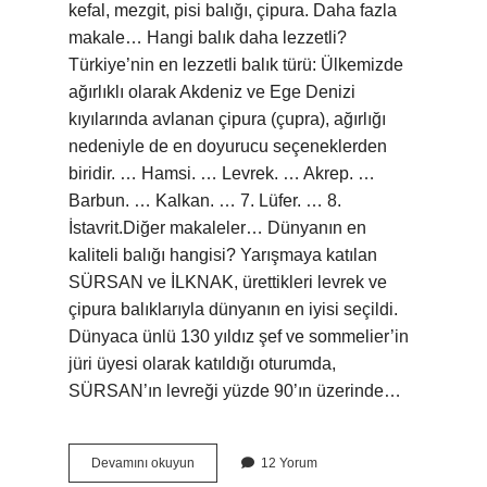
kefal, mezgit, pisi balığı, çipura. Daha fazla
makale… Hangi balık daha lezzetli?
Türkiye’nin en lezzetli balık türü: Ülkemizde
ağırlıklı olarak Akdeniz ve Ege Denizi
kıyılarında avlanan çipura (çupra), ağırlığı
nedeniyle de en doyurucu seçeneklerden
biridir. … Hamsi. … Levrek. … Akrep. …
Barbun. … Kalkan. … 7. Lüfer. … 8.
İstavrit.Diğer makaleler… Dünyanın en
kaliteli balığı hangisi? Yarışmaya katılan
SÜRSAN ve İLKNAK, ürettikleri levrek ve
çipura balıklarıyla dünyanın en iyisi seçildi.
Dünyaca ünlü 130 yıldız şef ve sommelier’in
jüri üyesi olarak katıldığı oturumda,
SÜRSAN’ın levreği yüzde 90’ın üzerinde…
Dünyanın
Devamını okuyun
12 Yorum
En