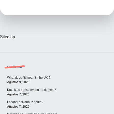
Lezzetli
Balığı
Nedir
Sitemap
Sidebar
Son Yazılar
What does flit mean in the UK ?
Ağustos 9, 2026
Kutu kutu pense oyunu ne demek ?
Ağustos 7, 2026
Lacancı psikanaliz nedir ?
Ağustos 7, 2026