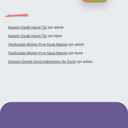
Son yorumlar
Napalm Death Hangi Tür
için
admin
Napalm Death Hangi Tür
için
Alper
Telefondaki Bilgiler Pcye Nasıl Aktarılır
için
admin
Telefondaki Bilgiler Pcye Nasıl Aktarılır
için
Aysel
Osmanlı Devleti Deniz Askerlerine Ne Denir
için
admin
rabet giriş