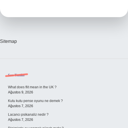
Lezzetli
Balığı
Nedir
Sitemap
Sidebar
Son Yazılar
What does flit mean in the UK ?
Ağustos 9, 2026
Kutu kutu pense oyunu ne demek ?
Ağustos 7, 2026
Lacancı psikanaliz nedir ?
Ağustos 7, 2026