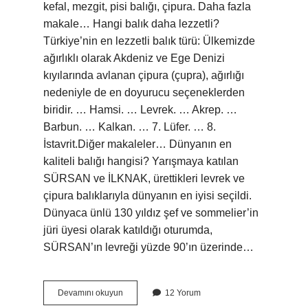
kefal, mezgit, pisi balığı, çipura. Daha fazla
makale… Hangi balık daha lezzetli?
Türkiye’nin en lezzetli balık türü: Ülkemizde
ağırlıklı olarak Akdeniz ve Ege Denizi
kıyılarında avlanan çipura (çupra), ağırlığı
nedeniyle de en doyurucu seçeneklerden
biridir. … Hamsi. … Levrek. … Akrep. …
Barbun. … Kalkan. … 7. Lüfer. … 8.
İstavrit.Diğer makaleler… Dünyanın en
kaliteli balığı hangisi? Yarışmaya katılan
SÜRSAN ve İLKNAK, ürettikleri levrek ve
çipura balıklarıyla dünyanın en iyisi seçildi.
Dünyaca ünlü 130 yıldız şef ve sommelier’in
jüri üyesi olarak katıldığı oturumda,
SÜRSAN’ın levreği yüzde 90’ın üzerinde…
Dünyanın
Devamını okuyun
12 Yorum
En