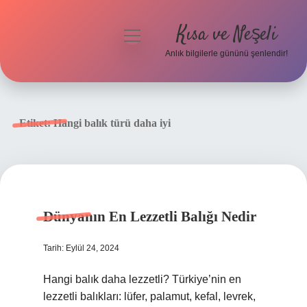
Kısa ve Neşeli
menüyü
aç
Anlık bilgilerle gününü şenlendir!
Anasayfa
Gizlilik Politikası
Etiket:
Hangi balık türü daha iyi
Yasal Uyarı
Hakkımızda
Dünyanın En Lezzetli Balığı Nedir
Tarih: Eylül 24, 2024
Hangi balık daha lezzetli? Türkiye’nin en
lezzetli balıkları: lüfer, palamut, kefal, levrek,