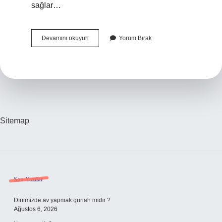
sağlar…
Sanayileşmenin
Devamını okuyun
Yorum Bırak
Etkileri
Nelerdir
Sitemap
Sidebar
Son Yazılar
Dinimizde av yapmak günah mıdır ?
Ağustos 6, 2026