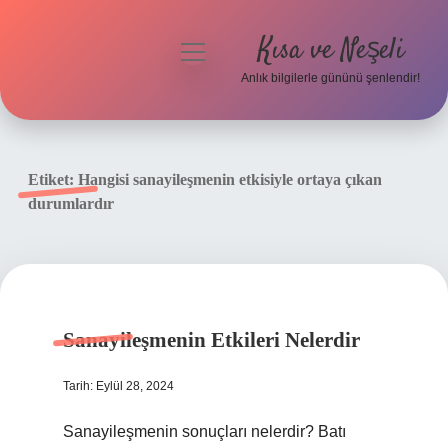
Kısa ve Neşeli
menüyü
aç
Anlık bilgilerle gününü şenlendir!
Anasayfa
Gizlilik Politikası
Etiket:
Hangisi sanayileşmenin etkisiyle ortaya çıkan
durumlardır
Yasal Uyarı
Hakkımızda
Sanayileşmenin Etkileri Nelerdir
Tarih: Eylül 28, 2024
Sanayileşmenin sonuçları nelerdir? Batı