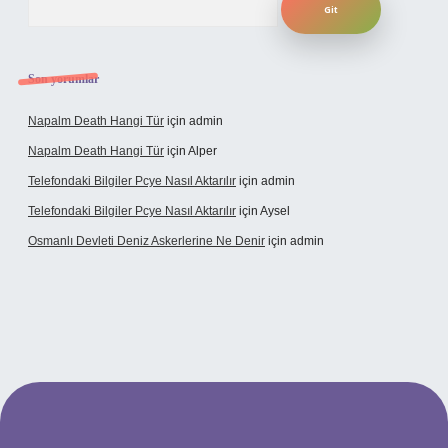
Son yorumlar
Napalm Death Hangi Tür
için
admin
Napalm Death Hangi Tür
için
Alper
Telefondaki Bilgiler Pcye Nasıl Aktarılır
için
admin
Telefondaki Bilgiler Pcye Nasıl Aktarılır
için
Aysel
Osmanlı Devleti Deniz Askerlerine Ne Denir
için
admin
rabet giriş