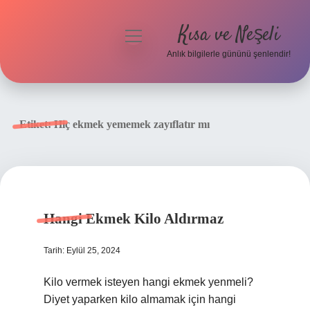
Kısa ve Neşeli
menüyü
aç
Anlık bilgilerle gününü şenlendir!
Anasayfa
Gizlilik Politikası
Etiket:
Hiç ekmek yememek zayıflatır mı
Yasal Uyarı
Hakkımızda
Hangi Ekmek Kilo Aldırmaz
Tarih: Eylül 25, 2024
Kilo vermek isteyen hangi ekmek yenmeli?
Diyet yaparken kilo almamak için hangi