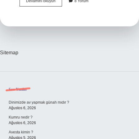
Hangi
Devamını okuyun
8 Yorum
Ekmek
Kilo
Aldırmaz
Sitemap
Sidebar
Son Yazılar
Dinimizde av yapmak günah mıdır ?
Ağustos 6, 2026
Kumru nedir ?
Ağustos 6, 2026
Avesta kimin ?
Ağustos 5, 2026