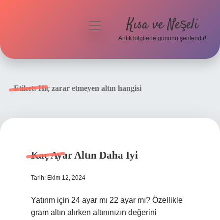
Kısa ve Neşeli
menüyü
aç
Anlık bilgilerle gününü şenlendir!
Anasayfa
Gizlilik Politikası
Etiket:
Hiç zarar etmeyen altın hangisi
Yasal Uyarı
Hakkımızda
Kaç Ayar Altın Daha Iyi
Tarih: Ekim 12, 2024
Yatırım için 24 ayar mı 22 ayar mı? Özellikle
gram altın alırken altınınızın değerini