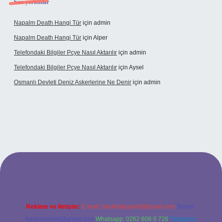
Son yorumlar
Napalm Death Hangi Tür
için
admin
Napalm Death Hangi Tür
için
Alper
Telefondaki Bilgiler Pcye Nasıl Aktarılır
için
admin
Telefondaki Bilgiler Pcye Nasıl Aktarılır
için
Aysel
Osmanlı Devleti Deniz Askerlerine Ne Denir
için
admin
rabet giriş
Reklam ve İletişim:
E-mail:
backlinkpaneli@gmail.com
Teams:
forumhizmeti@gmail.com
Whatsapp: 0262 606 0 726
Telegram: