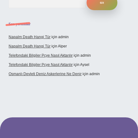
Son yorumlar
Napalm Death Hangi Tür
için
admin
Napalm Death Hangi Tür
için
Alper
Telefondaki Bilgiler Pcye Nasıl Aktarılır
için
admin
Telefondaki Bilgiler Pcye Nasıl Aktarılır
için
Aysel
Osmanlı Devleti Deniz Askerlerine Ne Denir
için
admin
perabet giriş