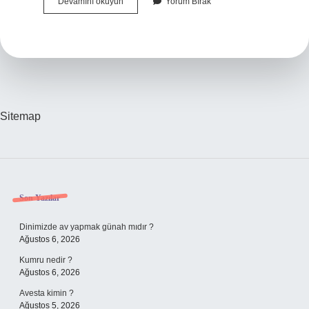
Hindistan
Devamını okuyun
Yorum Bırak
Cevizi
Sütü
Diyette
Içilir
Mi
Sitemap
Sidebar
Son Yazılar
Dinimizde av yapmak günah mıdır ?
Ağustos 6, 2026
Kumru nedir ?
Ağustos 6, 2026
Avesta kimin ?
Ağustos 5, 2026