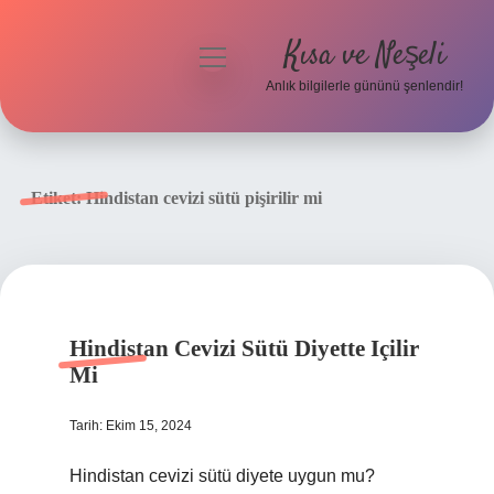
Kısa ve Neşeli
menüyü
aç
Anlık bilgilerle gününü şenlendir!
Anasayfa
Gizlilik Politikası
Etiket:
Hindistan cevizi sütü pişirilir mi
Yasal Uyarı
Hakkımızda
Hindistan Cevizi Sütü Diyette Içilir
Mi
Tarih: Ekim 15, 2024
Hindistan cevizi sütü diyete uygun mu?