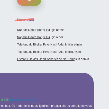
Son yorumlar
Napalm Death Hangi Tür
için
admin
Napalm Death Hangi Tür
için
Alper
Telefondaki Bilgiler Pcye Nasıl Aktarılır
için
admin
Telefondaki Bilgiler Pcye Nasıl Aktarılır
için
Aysel
Osmanlı Devleti Deniz Askerlerine Ne Denir
için
admin
 0 726
Telegram: @karabul
ektedir. Bu nedenle, sitedeki içerikleri proaktif olarak denetleme veya