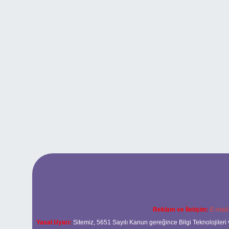
Reklam ve İletişim:
E-mail
Yasal Uyarı:
Sitemiz, 5651 Sayılı Kanun gereğince Bilgi Teknolojileri 