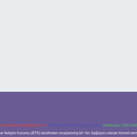
:
backlinkpaneli@gmail.com
Teams:
forumhizmeti@gmail.com
Whatsapp: 0262 606
ve İletişim Kurumu (BTK) tarafından onaylanmış bir Yer Sağlayıcı olarak hizmet verm