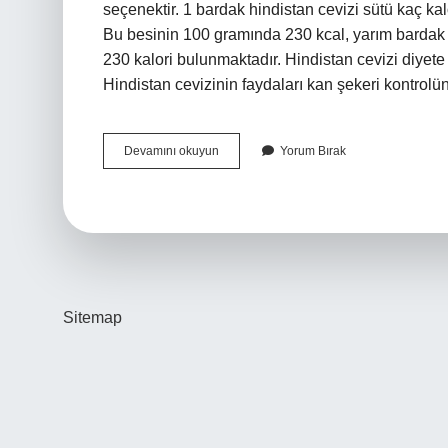
seçenektir. 1 bardak hindistan cevizi sütü kaç kalo
Bu besinin 100 gramında 230 kcal, yarım bardak 
230 kalori bulunmaktadır. Hindistan cevizi diyet
Hindistan cevizinin faydaları kan şekeri kontrolü
Hindistan
Devamını okuyun
Yorum Bırak
Cevizi
Sütü
Diyette
Içilir
Mi
Sitemap