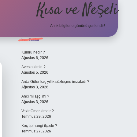
Kısa ve Neşeli
Anlık bilgilerle gününü şenlendir!
Sidebar
Son Yazılar
grandoperabet g
Kumru nedir ?
Ağustos 6, 2026
Avesta kimin ?
Ağustos 5, 2026
Arda Güler kaç yıllık sözleşme imzaladı ?
Ağustos 3, 2026
Ahcı mı aşçı mı ?
Ağustos 3, 2026
Vezir Ömer kimdir ?
Temmuz 29, 2026
Koç tıp hangi ilçede ?
Temmuz 27, 2026