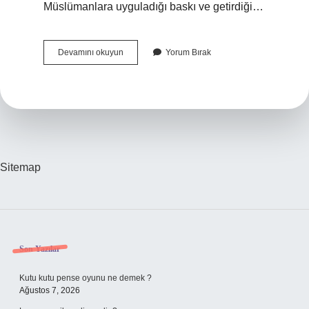
Müslümanlara uyguladığı baskı ve getirdiği…
Pakistan
Devamını okuyun
Yorum Bırak
Ile
Hindistan
Arasında
Çatışmalara
Neden
Olan
Bölge
Sitemap
Sidebar
Son Yazılar
Kutu kutu pense oyunu ne demek ?
Ağustos 7, 2026