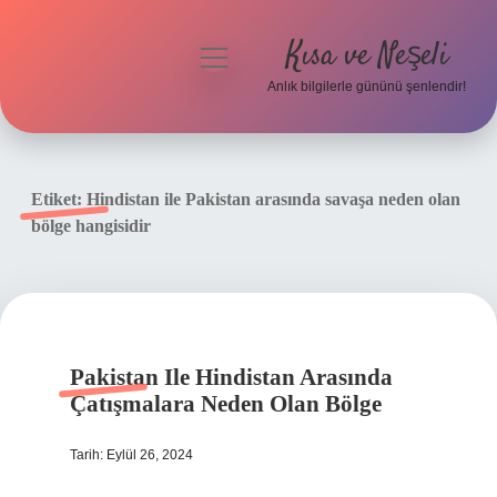
Kısa ve Neşeli
menüyü
aç
Anlık bilgilerle gününü şenlendir!
Anasayfa
Gizlilik Politikası
Etiket:
Hindistan ile Pakistan arasında savaşa neden olan
bölge hangisidir
Yasal Uyarı
Hakkımızda
Pakistan Ile Hindistan Arasında
Çatışmalara Neden Olan Bölge
Tarih: Eylül 26, 2024