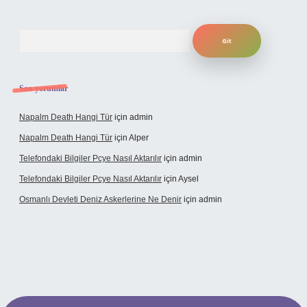
Arama
Son yorumlar
Napalm Death Hangi Tür
için
admin
Napalm Death Hangi Tür
için
Alper
Telefondaki Bilgiler Pcye Nasıl Aktarılır
için
admin
Telefondaki Bilgiler Pcye Nasıl Aktarılır
için
Aysel
Osmanlı Devleti Deniz Askerlerine Ne Denir
için
admin
rabet giriş