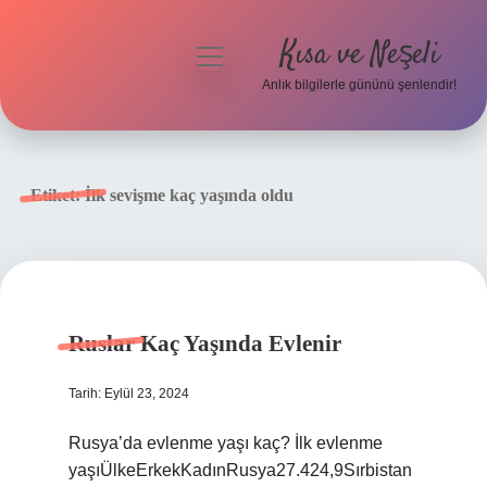
Kısa ve Neşeli
menüyü
aç
Anlık bilgilerle gününü şenlendir!
Anasayfa
Gizlilik Politikası
Etiket:
İlk sevişme kaç yaşında oldu
Yasal Uyarı
Hakkımızda
Ruslar Kaç Yaşında Evlenir
Tarih: Eylül 23, 2024
Rusya’da evlenme yaşı kaç? İlk evlenme
yaşıÜlkeErkekKadınRusya27.424,9Sırbistan