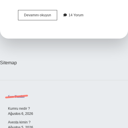
Ruslar
Devamını okuyun
14 Yorum
Kaç
Yaşında
Evlenir
Sitemap
Sidebar
Son Yazılar
Kumru nedir ?
Ağustos 6, 2026
Avesta kimin ?
Ağustos 5, 2026