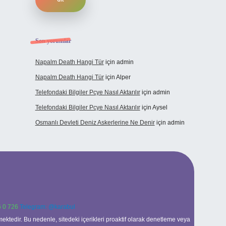
Son yorumlar
Napalm Death Hangi Tür
için
admin
Napalm Death Hangi Tür
için
Alper
Telefondaki Bilgiler Pcye Nasıl Aktarılır
için
admin
Telefondaki Bilgiler Pcye Nasıl Aktarılır
için
Aysel
Osmanlı Devleti Deniz Askerlerine Ne Denir
için
admin
 0 726
Telegram: @karabul
ektedir. Bu nedenle, sitedeki içerikleri proaktif olarak denetleme veya