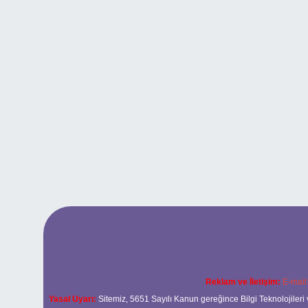
Reklam ve İletişim:
E-mail
Yasal Uyarı:
Sitemiz, 5651 Sayılı Kanun gereğince Bilgi Teknolojileri 