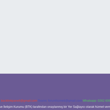
:
backlinkpaneli@gmail.com
Teams:
forumhizmeti@gmail.com
Whatsapp: 0262 606
ve İletişim Kurumu (BTK) tarafından onaylanmış bir Yer Sağlayıcı olarak hizmet verm