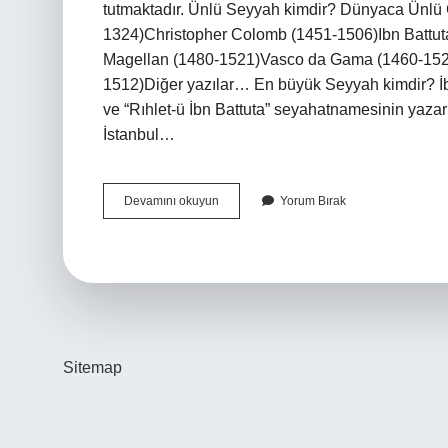
tutmaktadır. Ünlü Seyyah kimdir? Dünyaca Ünlü
1324)Christopher Colomb (1451-1506)Ibn Battu
Magellan (1480-1521)Vasco da Gama (1460-1524
1512)Diğer yazılar… En büyük Seyyah kimdir? İ
ve “Rıhlet-ü İbn Battuta” seyahatnamesinin yazarı
İstanbul…
Türk
Devamını okuyun
Yorum Bırak
Ünlü
Seyyah
Kimdir
Sitemap