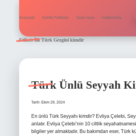
Anasayfa
Gizlilik Politikası
Yasal Uyarı
Hakkımızda
Etiket:
İlk Türk Gezgini kimdir
Türk Ünlü Seyyah K
Tarih: Ekim 29, 2024
En ünlü Türk Seyyahı kimdir? Evliya Çelebi, Sey
anlatır. Evliya Çelebi’nin 10 ciltlik seyahatnam
bilgiler yer almaktadır. Bu bakımdan eser, Türk kü