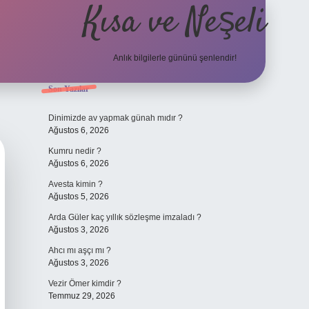
Kısa ve Neşeli
Anlık bilgilerle gününü şenlendir!
Sidebar
Son Yazılar
grandoperabet g
Dinimizde av yapmak günah mıdır ?
Ağustos 6, 2026
Kumru nedir ?
Ağustos 6, 2026
Avesta kimin ?
Ağustos 5, 2026
Arda Güler kaç yıllık sözleşme imzaladı ?
Ağustos 3, 2026
Ahcı mı aşçı mı ?
Ağustos 3, 2026
Vezir Ömer kimdir ?
Temmuz 29, 2026