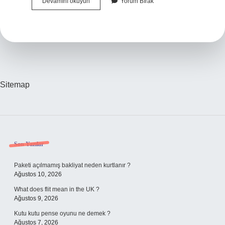
Davetiye
Devamını okuyun
Yorum Bırak
Ile
Ingiltereye
Nasıl
Gidilir
Sitemap
Sidebar
Son Yazılar
Paketi açılmamış bakliyat neden kurtlanır ?
Ağustos 10, 2026
What does flit mean in the UK ?
Ağustos 9, 2026
Kutu kutu pense oyunu ne demek ?
Ağustos 7, 2026