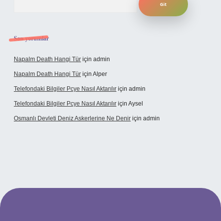
Son yorumlar
Napalm Death Hangi Tür
için
admin
Napalm Death Hangi Tür
için
Alper
Telefondaki Bilgiler Pcye Nasıl Aktarılır
için
admin
Telefondaki Bilgiler Pcye Nasıl Aktarılır
için
Aysel
Osmanlı Devleti Deniz Askerlerine Ne Denir
için
admin
perabet giriş