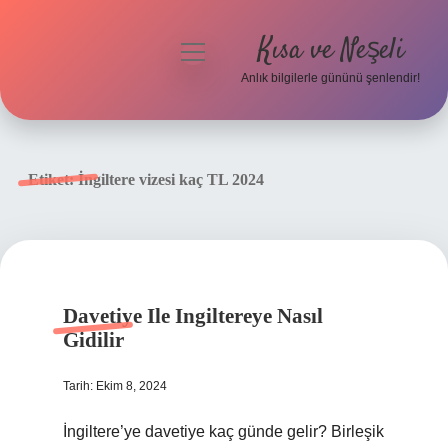
Kısa ve Neşeli
menüyü
aç
Anlık bilgilerle gününü şenlendir!
Anasayfa
Gizlilik Politikası
Etiket:
İngiltere vizesi kaç TL 2024
Yasal Uyarı
Hakkımızda
Davetiye Ile Ingiltereye Nasıl
Gidilir
Tarih: Ekim 8, 2024
İngiltere’ye davetiye kaç günde gelir? Birleşik