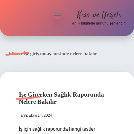
Kısa ve Neşeli
menüyü
aç
Anlık bilgilerle gününü şenlendir!
Anasayfa
Gizlilik Politikası
Etiket:
İşe giriş muayenesinde nelere bakılır
Yasal Uyarı
Hakkımızda
Işe Girerken Sağlık Raporunda
Nelere Bakılır
Tarih: Ekim 14, 2024
İş için sağlık raporunda hangi testler