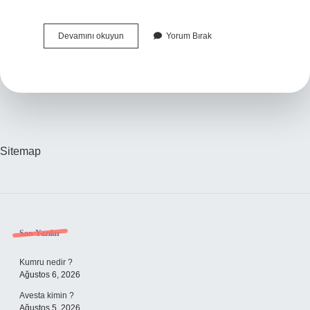
Işe
Devamını okuyun
Yorum Bırak
Girerken
Sağlık
Raporunda
Nelere
Bakılır
Sitemap
Sidebar
Son Yazılar
Kumru nedir ?
Ağustos 6, 2026
Avesta kimin ?
Ağustos 5, 2026