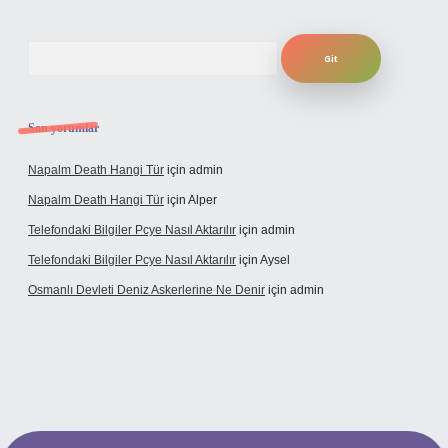
Arama
Son yorumlar
Napalm Death Hangi Tür
için
admin
Napalm Death Hangi Tür
için
Alper
Telefondaki Bilgiler Pcye Nasıl Aktarılır
için
admin
Telefondaki Bilgiler Pcye Nasıl Aktarılır
için
Aysel
Osmanlı Devleti Deniz Askerlerine Ne Denir
için
admin
rabet giriş