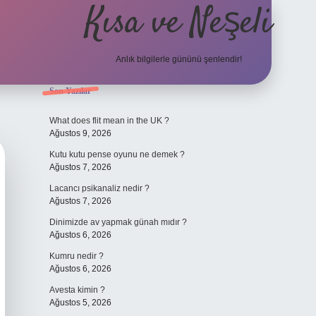
Kısa ve Neşeli
Anlık bilgilerle gününü şenlendir!
Sidebar
Son Yazılar
grandoperabet g
What does flit mean in the UK ?
Ağustos 9, 2026
Kutu kutu pense oyunu ne demek ?
Ağustos 7, 2026
Lacancı psikanaliz nedir ?
Ağustos 7, 2026
Dinimizde av yapmak günah mıdır ?
Ağustos 6, 2026
Kumru nedir ?
Ağustos 6, 2026
Avesta kimin ?
Ağustos 5, 2026