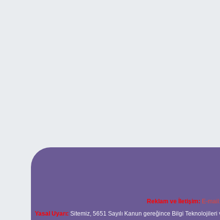
Reklam ve İletişim:
E-mail
Yasal Uyarı:
Sitemiz, 5651 Sayılı Kanun gereğince Bilgi Teknolojileri 