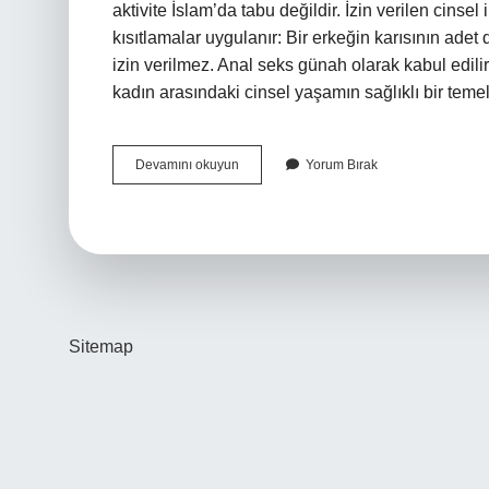
aktivite İslam’da tabu değildir. İzin verilen cinsel
kısıtlamalar uygulanır: Bir erkeğin karısının ade
izin verilmez. Anal seks günah olarak kabul edilir
kadın arasındaki cinsel yaşamın sağlıklı bir teme
Islama
Devamını okuyun
Yorum Bırak
Göre
Cinsel
Ilişki
Nasıl
Olmalıdır
Sitemap