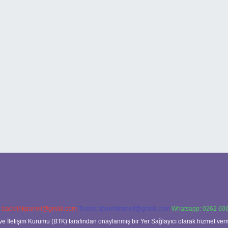
:
backlinkpaneli@gmail.com
Teams:
forumhizmeti@gmail.com
Whatsapp: 0262 606
ve İletişim Kurumu (BTK) tarafından onaylanmış bir Yer Sağlayıcı olarak hizmet verm