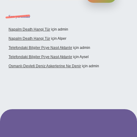
Son yorumlar
Napalm Death Hangi Tür
için
admin
Napalm Death Hangi Tür
için
Alper
Telefondaki Bilgiler Pcye Nasıl Aktarılır
için
admin
Telefondaki Bilgiler Pcye Nasıl Aktarılır
için
Aysel
Osmanlı Devleti Deniz Askerlerine Ne Denir
için
admin
rabet giriş