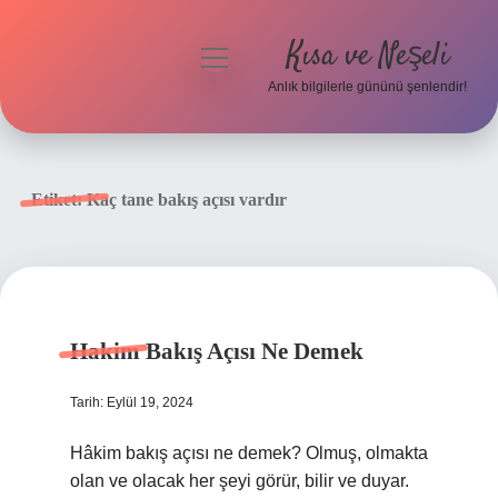
Kısa ve Neşeli
menüyü
aç
Anlık bilgilerle gününü şenlendir!
Anasayfa
Gizlilik Politikası
Etiket:
Kaç tane bakış açısı vardır
Yasal Uyarı
Hakkımızda
Hakim Bakış Açısı Ne Demek
Tarih: Eylül 19, 2024
Hâkim bakış açısı ne demek? Olmuş, olmakta
olan ve olacak her şeyi görür, bilir ve duyar.