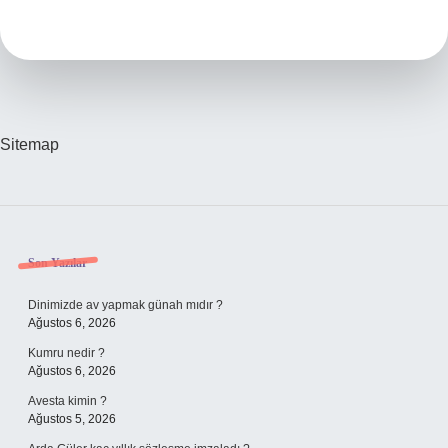
Açısı
Ne
Demek
Sitemap
Sidebar
Son Yazılar
Dinimizde av yapmak günah mıdır ?
Ağustos 6, 2026
Kumru nedir ?
Ağustos 6, 2026
Avesta kimin ?
Ağustos 5, 2026