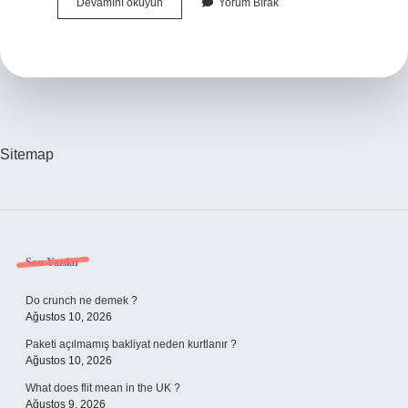
Kalp
Devamını okuyun
Yorum Bırak
Ile
Buğz
Etmek
Ne
Demek
Sitemap
Sidebar
Son Yazılar
Do crunch ne demek ?
Ağustos 10, 2026
Paketi açılmamış bakliyat neden kurtlanır ?
Ağustos 10, 2026
What does flit mean in the UK ?
Ağustos 9, 2026