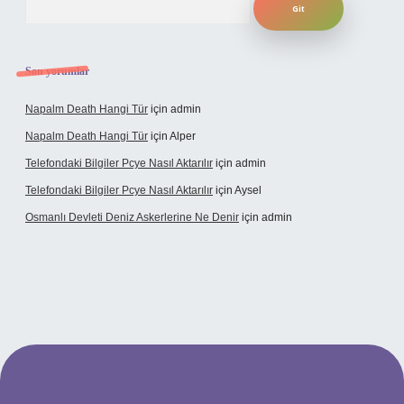
Son yorumlar
Napalm Death Hangi Tür
için
admin
Napalm Death Hangi Tür
için
Alper
Telefondaki Bilgiler Pcye Nasıl Aktarılır
için
admin
Telefondaki Bilgiler Pcye Nasıl Aktarılır
için
Aysel
Osmanlı Devleti Deniz Askerlerine Ne Denir
için
admin
erabet giriş