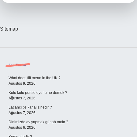
Mı
Sitemap
Sidebar
Son Yazılar
What does flit mean in the UK ?
Ağustos 9, 2026
Kutu kutu pense oyunu ne demek ?
Ağustos 7, 2026
Lacancı psikanaliz nedir ?
Ağustos 7, 2026
Dinimizde av yapmak günah mıdır ?
Ağustos 6, 2026
Kumru nedir ?