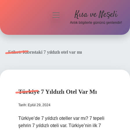
Kısa ve Neşeli
menüyü
aç
Anlık bilgilerle gününü şenlendir!
Anasayfa
Gizlilik Politikası
Etiket:
Kıbrıstaki 7 yıldızlı otel var mı
Yasal Uyarı
Hakkımızda
Türkiye 7 Yıldızlı Otel Var Mı
Tarih: Eylül 29, 2024
Türkiye’de 7 yıldızlı oteller var mı? 7 tepeli
şehrin 7 yıldızlı oteli var. Türkiye’nin ilk 7