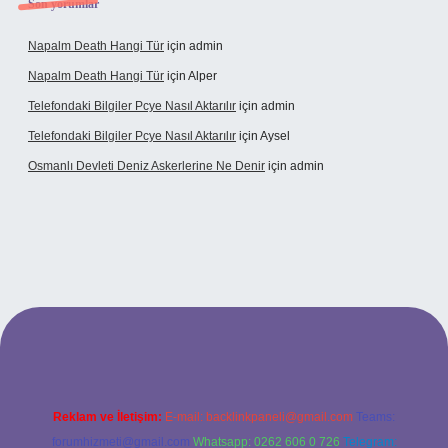
Son yorumlar
Napalm Death Hangi Tür
için
admin
Napalm Death Hangi Tür
için
Alper
Telefondaki Bilgiler Pcye Nasıl Aktarılır
için
admin
Telefondaki Bilgiler Pcye Nasıl Aktarılır
için
Aysel
Osmanlı Devleti Deniz Askerlerine Ne Denir
için
admin
rabet giriş
Reklam ve İletişim:
E-mail:
backlinkpaneli@gmail.com
Teams:
forumhizmeti@gmail.com
Whatsapp: 0262 606 0 726
Telegram: