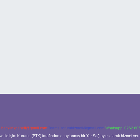
:
backlinkpaneli@gmail.com
Teams:
forumhizmeti@gmail.com
Whatsapp: 0262 606
ve İletişim Kurumu (BTK) tarafından onaylanmış bir Yer Sağlayıcı olarak hizmet verm