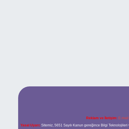
Reklam ve İletişim:
E-mail
Yasal Uyarı:
Sitemiz, 5651 Sayılı Kanun gereğince Bilgi Teknolojileri 