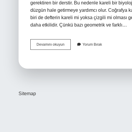
gerektiren bir derstir. Bu nedenle kareli bir biyoloji
düzgün hale getirmeye yardımcı olur. Coğrafya ka
biri de defterin kareli mi yoksa çizgili mi olması g
daha etkilidir. Çünkü bazı geometrik ve farklı…
Kimya
Devamını okuyun
Yorum Bırak
Kareli
Mi
Olur
Çizgili
Mi
Sitemap