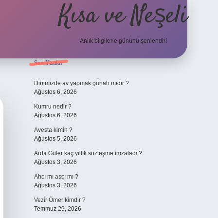
Kısa ve Neşeli
Anlık bilgilerle gününü şenlendir!
Sidebar
Son Yazılar
grandoperabet 
Dinimizde av yapmak günah mıdır ?
Ağustos 6, 2026
Kumru nedir ?
Ağustos 6, 2026
Avesta kimin ?
Ağustos 5, 2026
Arda Güler kaç yıllık sözleşme imzaladı ?
Ağustos 3, 2026
Ahcı mı aşçı mı ?
Ağustos 3, 2026
Vezir Ömer kimdir ?
Temmuz 29, 2026