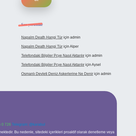
Son yorumlar
Napalm Death Hangi Tür
için
admin
Napalm Death Hangi Tür
için
Alper
Telefondaki Bilgiler Pcye Nasıl Aktarılır
için
admin
Telefondaki Bilgiler Pcye Nasıl Aktarılır
için
Aysel
Osmanlı Devleti Deniz Askerlerine Ne Denir
için
admin
 0 726
Telegram: @karabul
ektedir. Bu nedenle, sitedeki içerikleri proaktif olarak denetleme veya