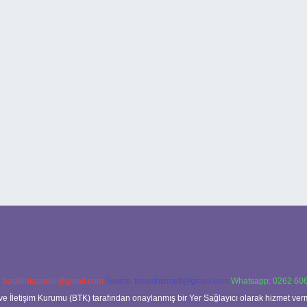
:
backlinkpaneli@gmail.com
Teams:
forumhizmeti@gmail.com
Whatsapp: 0262 606
ve İletişim Kurumu (BTK) tarafından onaylanmış bir Yer Sağlayıcı olarak hizmet verm