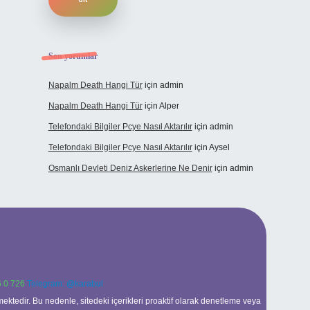
Son yorumlar
Napalm Death Hangi Tür
için
admin
Napalm Death Hangi Tür
için
Alper
Telefondaki Bilgiler Pcye Nasıl Aktarılır
için
admin
Telefondaki Bilgiler Pcye Nasıl Aktarılır
için
Aysel
Osmanlı Devleti Deniz Askerlerine Ne Denir
için
admin
 0 726
Telegram: @karabul
ektedir. Bu nedenle, sitedeki içerikleri proaktif olarak denetleme veya