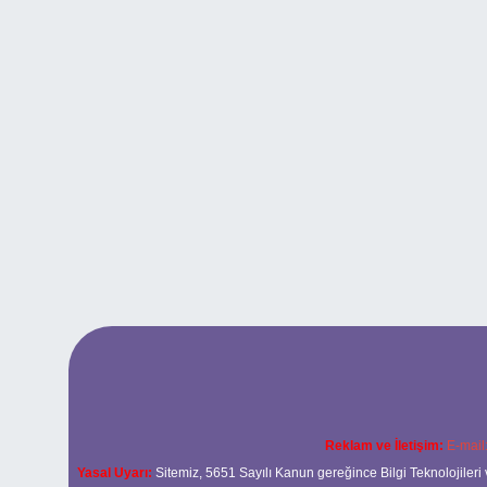
Reklam ve İletişim:
E-mail
Yasal Uyarı:
Sitemiz, 5651 Sayılı Kanun gereğince Bilgi Teknolojileri 