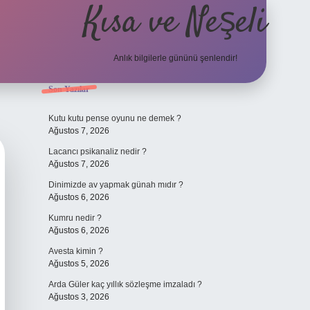
Kısa ve Neşeli
Anlık bilgilerle gününü şenlendir!
Sidebar
Son Yazılar
grandoperabet g
Kutu kutu pense oyunu ne demek ?
Ağustos 7, 2026
Lacancı psikanaliz nedir ?
Ağustos 7, 2026
Dinimizde av yapmak günah mıdır ?
Ağustos 6, 2026
Kumru nedir ?
Ağustos 6, 2026
Avesta kimin ?
Ağustos 5, 2026
Arda Güler kaç yıllık sözleşme imzaladı ?
Ağustos 3, 2026