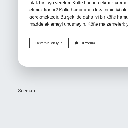
ufak bir tüyo verelim: Köfte harcına ekmek yerine
ekmek konur? Köfte hamurunun kıvamının iyi olm
gerekmektedir. Bu şekilde daha iyi bir köfte hamur
madde eklemeyi unutmayın. Köfte malzemeleri: y
Ekmek
Devamını okuyun
10 Yorum
Koymadan
Köfte
Olur
Mu
Sitemap