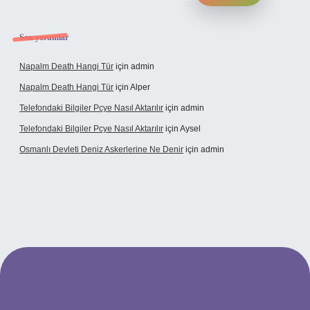
Son yorumlar
Napalm Death Hangi Tür
için
admin
Napalm Death Hangi Tür
için
Alper
Telefondaki Bilgiler Pcye Nasıl Aktarılır
için
admin
Telefondaki Bilgiler Pcye Nasıl Aktarılır
için
Aysel
Osmanlı Devleti Deniz Askerlerine Ne Denir
için
admin
et giriş