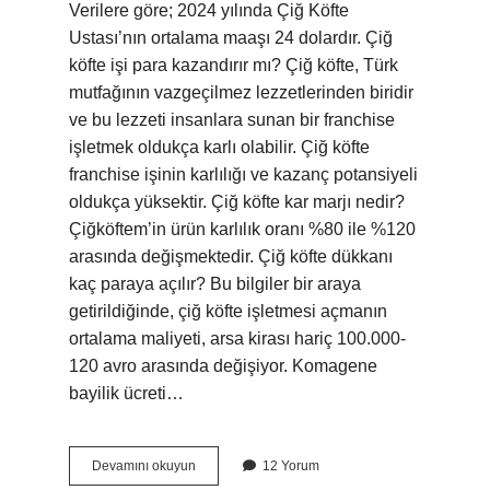
Verilere göre; 2024 yılında Çiğ Köfte
Ustası’nın ortalama maaşı 24 dolardır. Çiğ
köfte işi para kazandırır mı? Çiğ köfte, Türk
mutfağının vazgeçilmez lezzetlerinden biridir
ve bu lezzeti insanlara sunan bir franchise
işletmek oldukça karlı olabilir. Çiğ köfte
franchise işinin karlılığı ve kazanç potansiyeli
oldukça yüksektir. Çiğ köfte kar marjı nedir?
Çiğköftem’in ürün karlılık oranı %80 ile %120
arasında değişmektedir. Çiğ köfte dükkanı
kaç paraya açılır? Bu bilgiler bir araya
getirildiğinde, çiğ köfte işletmesi açmanın
ortalama maliyeti, arsa kirası hariç 100.000-
120 avro arasında değişiyor. Komagene
bayilik ücreti…
Çiğköfte
Devamını okuyun
12 Yorum
Ne