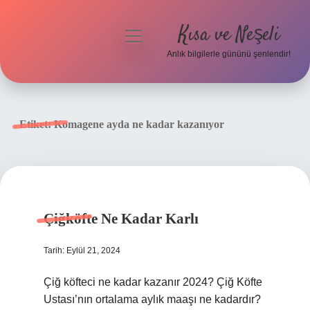
Kısa ve Neşeli
menüyü
aç
Anlık bilgilerle gününü şenlendir!
Anasayfa
Gizlilik Politikası
Etiket:
Komagene ayda ne kadar kazanıyor
Yasal Uyarı
Hakkımızda
Çiğköfte Ne Kadar Karlı
Tarih: Eylül 21, 2024
Çiğ köfteci ne kadar kazanır 2024? Çiğ Köfte
Ustası’nın ortalama aylık maaşı ne kadardır?