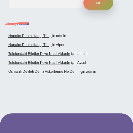
Son yorumlar
Napalm Death Hangi Tür
için
admin
Napalm Death Hangi Tür
için
Alper
Telefondaki Bilgiler Pcye Nasıl Aktarılır
için
admin
Telefondaki Bilgiler Pcye Nasıl Aktarılır
için
Aysel
Osmanlı Devleti Deniz Askerlerine Ne Denir
için
admin
erabet giriş