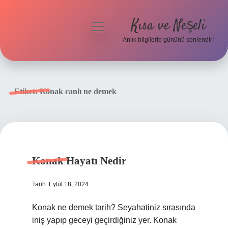
Kısa ve Neşeli
menüyü
aç
Anlık bilgilerle gününü şenlendir!
Anasayfa
Gizlilik Politikası
Etiket:
Konak canlı ne demek
Yasal Uyarı
Hakkımızda
Konak Hayatı Nedir
Tarih: Eylül 18, 2024
Konak ne demek tarih? Seyahatiniz sırasında
iniş yapıp geceyi geçirdiğiniz yer. Konak