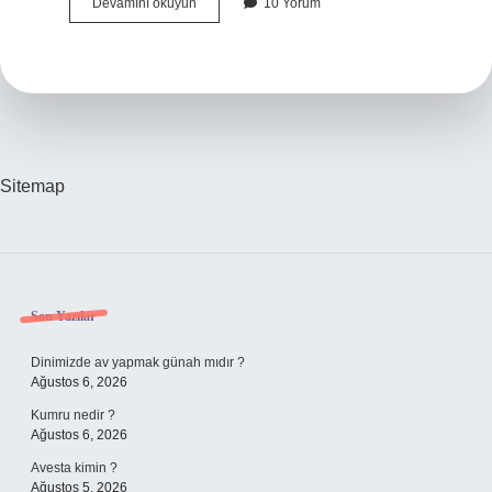
Konak
Devamını okuyun
10 Yorum
Hayatı
Nedir
Sitemap
Sidebar
Son Yazılar
Dinimizde av yapmak günah mıdır ?
Ağustos 6, 2026
Kumru nedir ?
Ağustos 6, 2026
Avesta kimin ?
Ağustos 5, 2026