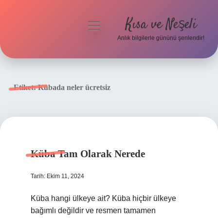
Kısa ve Neşeli
menüyü
aç
Anlık bilgilerle gününü şenlendir!
Anasayfa
Gizlilik Politikası
Etiket:
Kübada neler ücretsiz
Yasal Uyarı
Hakkımızda
Küba Tam Olarak Nerede
Tarih: Ekim 11, 2024
Küba hangi ülkeye ait? Küba hiçbir ülkeye
bağımlı değildir ve resmen tamamen