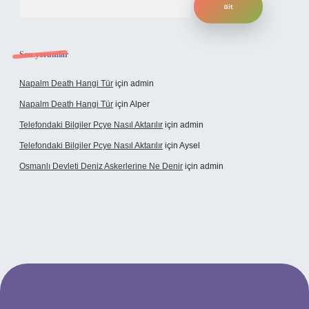
Son yorumlar
Napalm Death Hangi Tür
için
admin
Napalm Death Hangi Tür
için
Alper
Telefondaki Bilgiler Pcye Nasıl Aktarılır
için
admin
Telefondaki Bilgiler Pcye Nasıl Aktarılır
için
Aysel
Osmanlı Devleti Deniz Askerlerine Ne Denir
için
admin
rabet giriş