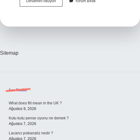
Küba
Devamını okuyun
Yorum Bırak
Tam
Olarak
Nerede
Sitemap
Sidebar
Son Yazılar
What does flit mean in the UK ?
Ağustos 9, 2026
Kutu kutu pense oyunu ne demek ?
Ağustos 7, 2026
Lacancı psikanaliz nedir ?
Ağustos 7, 2026