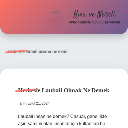
Kısa ve Neşeli
menüyü
aç
Anlık bilgilerle gününü şenlendir!
Anasayfa
Gizlilik Politikası
Etiket:
Laubali insana ne denir
Yasal Uyarı
Hakkımızda
Herkesle Laubali Olmak Ne Demek
Tarih: Eylül 21, 2024
Laubali insan ne demek? Casual, genellikle
aşırı samimi olan insanlar için kullanılan bir