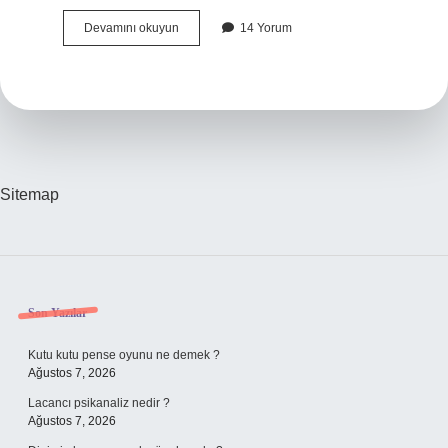
Herkesle
Devamını okuyun
14 Yorum
Laubali
Olmak
Ne
Demek
Sitemap
Sidebar
Son Yazılar
Kutu kutu pense oyunu ne demek ?
Ağustos 7, 2026
Lacancı psikanaliz nedir ?
Ağustos 7, 2026