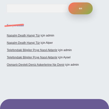
Arama
Son yorumlar
Napalm Death Hangi Tür
için
admin
Napalm Death Hangi Tür
için
Alper
Telefondaki Bilgiler Pcye Nasıl Aktarılır
için
admin
Telefondaki Bilgiler Pcye Nasıl Aktarılır
için
Aysel
Osmanlı Devleti Deniz Askerlerine Ne Denir
için
admin
rabet giriş