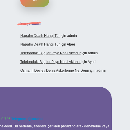
Son yorumlar
Napalm Death Hangi Tür
için
admin
Napalm Death Hangi Tür
için
Alper
Telefondaki Bilgiler Pcye Nasıl Aktarılır
için
admin
Telefondaki Bilgiler Pcye Nasıl Aktarılır
için
Aysel
Osmanlı Devleti Deniz Askerlerine Ne Denir
için
admin
 0 726
Telegram: @karabul
ektedir. Bu nedenle, sitedeki içerikleri proaktif olarak denetleme veya