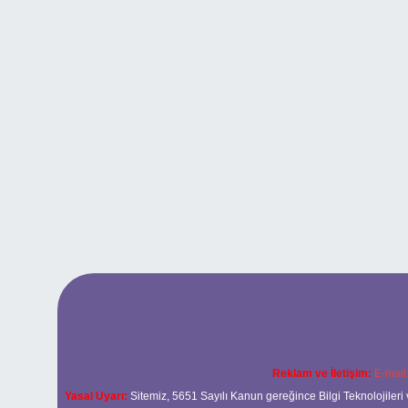
Reklam ve İletişim:
E-mail
Yasal Uyarı:
Sitemiz, 5651 Sayılı Kanun gereğince Bilgi Teknolojileri 