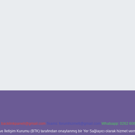
:
backlinkpaneli@gmail.com
Teams:
forumhizmeti@gmail.com
Whatsapp: 0262 606
ve İletişim Kurumu (BTK) tarafından onaylanmış bir Yer Sağlayıcı olarak hizmet verm