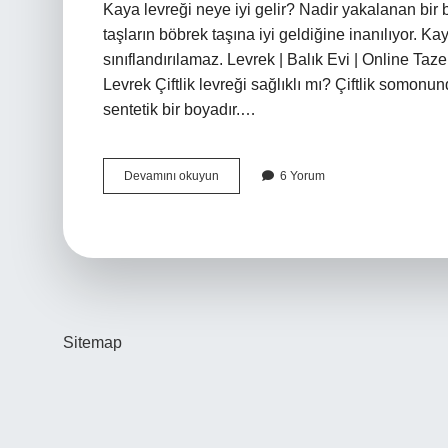
Kaya levreği neye iyi gelir? Nadir yakalanan bir 
taşların böbrek taşına iyi geldiğine inanılıyor. Ka
sınıflandırılamaz. Levrek | Balık Evi | Online Ta
Levrek Çiftlik levreği sağlıklı mı? Çiftlik somon
sentetik bir boyadır.…
Kaya
Devamını okuyun
6 Yorum
Levreği
Sağlıklı
Mı
Sitemap