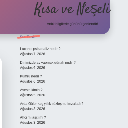
Kısa ve Neşeli
Anlık bilgilerle gününü şenlendir!
Sidebar
Son Yazılar
grandoperabet g
Lacancı psikanaliz nedir ?
Ağustos 7, 2026
Dinimizde av yapmak günah mıdır ?
Ağustos 6, 2026
Kumru nedir ?
Ağustos 6, 2026
Avesta kimin ?
Ağustos 5, 2026
Arda Güler kaç yıllık sözleşme imzaladı ?
Ağustos 3, 2026
Ahcı mı aşçı mı ?
Ağustos 3, 2026