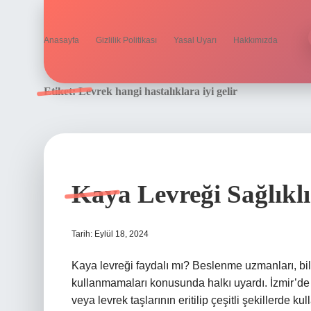
Anasayfa
Gizlilik Politikası
Yasal Uyarı
Hakkımızda
Etiket:
Levrek hangi hastalıklara iyi gelir
Kaya Levreği Sağlıkl
Tarih: Eylül 18, 2024
Kaya levreği faydalı mı? Beslenme uzmanları, bil
kullanmamaları konusunda halkı uyardı. İzmir’
veya levrek taşlarının eritilip çeşitli şekillerde kul