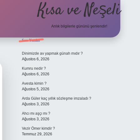
Kısa ve Neşeli
Anlık bilgilerle gününü şenlendir!
Sidebar
Son Yazılar
grandoperabet g
Dinimizde av yapmak günah mıdır ?
Ağustos 6, 2026
Kumru nedir ?
Ağustos 6, 2026
Avesta kimin ?
Ağustos 5, 2026
Arda Güler kaç yıllık sözleşme imzaladı ?
Ağustos 3, 2026
Ahcı mı aşçı mı ?
Ağustos 3, 2026
Vezir Ömer kimdir ?
Temmuz 29, 2026