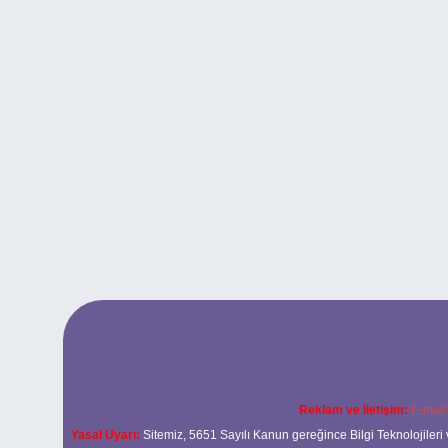
Reklam ve İletişim:
E-mail
Yasal Uyarı:
Sitemiz, 5651 Sayılı Kanun gereğince Bilgi Teknolojileri 