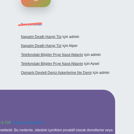
Son yorumlar
Napalm Death Hangi Tür
için
admin
Napalm Death Hangi Tür
için
Alper
Telefondaki Bilgiler Pcye Nasıl Aktarılır
için
admin
Telefondaki Bilgiler Pcye Nasıl Aktarılır
için
Aysel
Osmanlı Devleti Deniz Askerlerine Ne Denir
için
admin
 0 726
Telegram: @karabul
ektedir. Bu nedenle, sitedeki içerikleri proaktif olarak denetleme veya