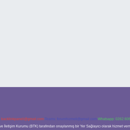
:
backlinkpaneli@gmail.com
Teams:
forumhizmeti@gmail.com
Whatsapp: 0262 606
ve İletişim Kurumu (BTK) tarafından onaylanmış bir Yer Sağlayıcı olarak hizmet verm