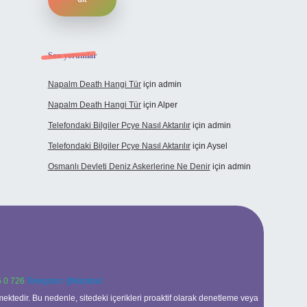
Son yorumlar
Napalm Death Hangi Tür
için
admin
Napalm Death Hangi Tür
için
Alper
Telefondaki Bilgiler Pcye Nasıl Aktarılır
için
admin
Telefondaki Bilgiler Pcye Nasıl Aktarılır
için
Aysel
Osmanlı Devleti Deniz Askerlerine Ne Denir
için
admin
 0 726
Telegram: @karabul
ektedir. Bu nedenle, sitedeki içerikleri proaktif olarak denetleme veya