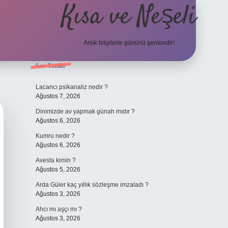
Kısa ve Neşeli
Anlık bilgilerle gününü şenlendir!
Sidebar
Son Yazılar
grandoperabet g
Lacancı psikanaliz nedir ?
Ağustos 7, 2026
Dinimizde av yapmak günah mıdır ?
Ağustos 6, 2026
Kumru nedir ?
Ağustos 6, 2026
Avesta kimin ?
Ağustos 5, 2026
Arda Güler kaç yıllık sözleşme imzaladı ?
Ağustos 3, 2026
Ahcı mı aşçı mı ?
Ağustos 3, 2026