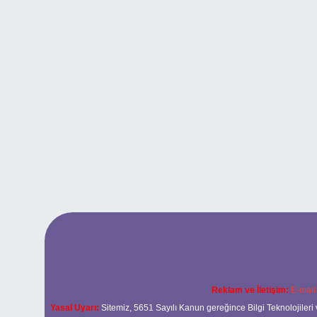
Reklam ve İletişim:
E-mail
Yasal Uyarı:
Sitemiz, 5651 Sayılı Kanun gereğince Bilgi Teknolojileri 