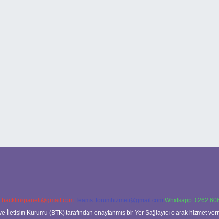
:
backlinkpaneli@gmail.com
Teams:
forumhizmeti@gmail.com
Whatsapp: 0262 606
ve İletişim Kurumu (BTK) tarafından onaylanmış bir Yer Sağlayıcı olarak hizmet verm