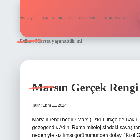
Anasayfa
Gizlilik Politikası
Yasal Uyarı
Hakkımızda
Etiket:
Marsta yaşanabilir mi
Marsın Gerçek Rengi
Tarih: Ekim 11, 2024
Mars’ın rengi nedir? Mars (Eski Türkçe’de Bakı
gezegendir. Adını Roma mitolojisindeki savaş tanr
nedeniyle kızılımsı görünümünden dolayı “Kızıl Ge