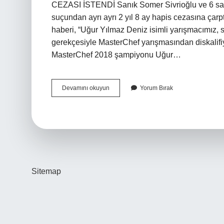
CEZASI İSTENDİ Sanık Somer Sivrioğlu ve 6 sanı
suçundan ayrı ayrı 2 yıl 8 ay hapis cezasına çarp
haberi, “Uğur Yılmaz Deniz isimli yarışmacımız, s
gerekçesiyle MasterChef yarışmasından diskalifiy
MasterChef 2018 şampiyonu Uğur…
Masterchef
Devamını okuyun
Yorum Bırak
Neden
Hapse
Girdi
Sitemap