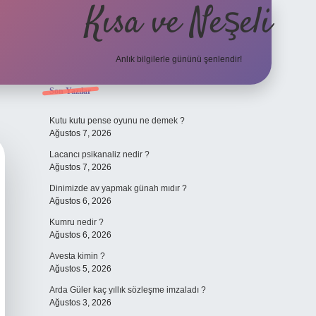
Kısa ve Neşeli
Anlık bilgilerle gününü şenlendir!
Sidebar
Son Yazılar
grandoperabet g
Kutu kutu pense oyunu ne demek ?
Ağustos 7, 2026
Lacancı psikanaliz nedir ?
Ağustos 7, 2026
Dinimizde av yapmak günah mıdır ?
Ağustos 6, 2026
Kumru nedir ?
Ağustos 6, 2026
Avesta kimin ?
Ağustos 5, 2026
Arda Güler kaç yıllık sözleşme imzaladı ?
Ağustos 3, 2026