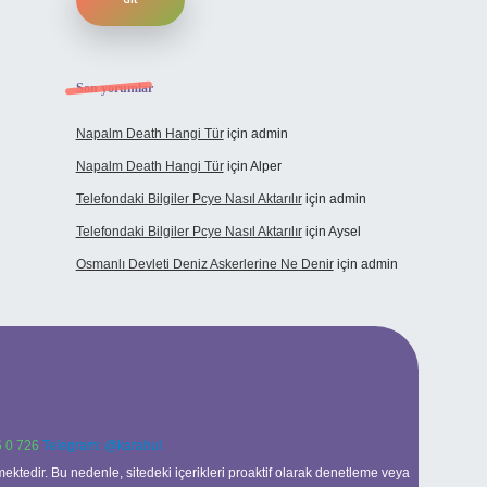
Son yorumlar
Napalm Death Hangi Tür
için
admin
Napalm Death Hangi Tür
için
Alper
Telefondaki Bilgiler Pcye Nasıl Aktarılır
için
admin
Telefondaki Bilgiler Pcye Nasıl Aktarılır
için
Aysel
Osmanlı Devleti Deniz Askerlerine Ne Denir
için
admin
 0 726
Telegram: @karabul
ektedir. Bu nedenle, sitedeki içerikleri proaktif olarak denetleme veya