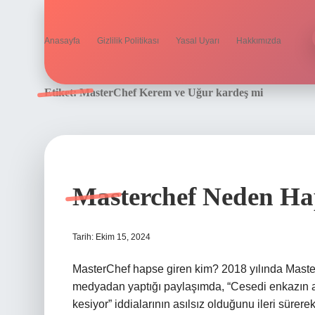
Anasayfa
Gizlilik Politikası
Yasal Uyarı
Hakkımızda
Etiket:
MasterChef Kerem ve Uğur kardeş mi
Masterchef Neden Ha
Tarih: Ekim 15, 2024
MasterChef hapse giren kim? 2018 yılında Maste
medyadan yaptığı paylaşımda, “Cesedi enkazın al
kesiyor” iddialarının asılsız olduğunu ileri sürer