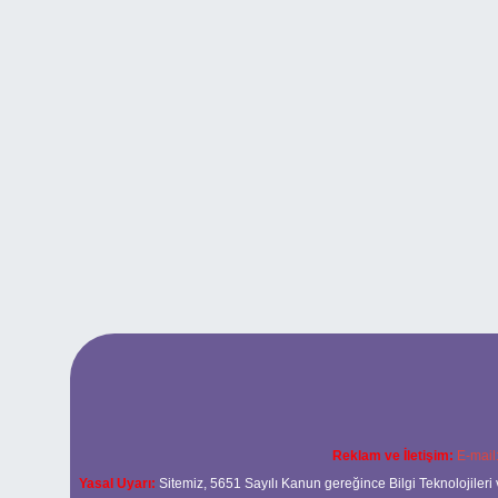
Reklam ve İletişim:
E-mail
Yasal Uyarı:
Sitemiz, 5651 Sayılı Kanun gereğince Bilgi Teknolojileri 