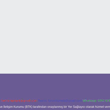
:
backlinkpaneli@gmail.com
Teams:
forumhizmeti@gmail.com
Whatsapp: 0262 606
ve İletişim Kurumu (BTK) tarafından onaylanmış bir Yer Sağlayıcı olarak hizmet verm