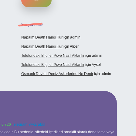
Son yorumlar
Napalm Death Hangi Tür
için
admin
Napalm Death Hangi Tür
için
Alper
Telefondaki Bilgiler Pcye Nasıl Aktarılır
için
admin
Telefondaki Bilgiler Pcye Nasıl Aktarılır
için
Aysel
Osmanlı Devleti Deniz Askerlerine Ne Denir
için
admin
 0 726
Telegram: @karabul
ektedir. Bu nedenle, sitedeki içerikleri proaktif olarak denetleme veya