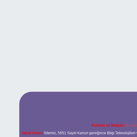
Reklam ve İletişim:
E-mail
Yasal Uyarı:
Sitemiz, 5651 Sayılı Kanun gereğince Bilgi Teknolojileri 