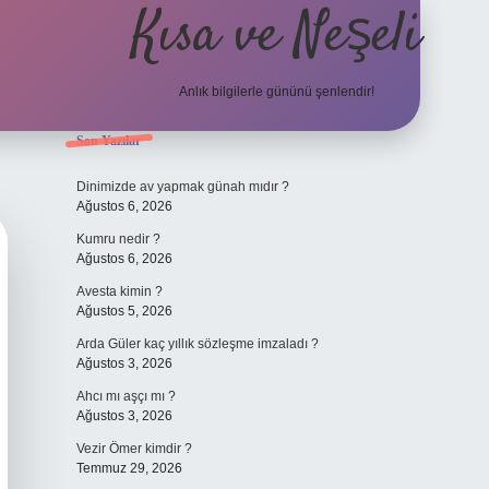
Kısa ve Neşeli
Anlık bilgilerle gününü şenlendir!
Sidebar
Son Yazılar
grandoperabet g
Dinimizde av yapmak günah mıdır ?
Ağustos 6, 2026
Kumru nedir ?
Ağustos 6, 2026
Avesta kimin ?
Ağustos 5, 2026
Arda Güler kaç yıllık sözleşme imzaladı ?
Ağustos 3, 2026
Ahcı mı aşçı mı ?
Ağustos 3, 2026
Vezir Ömer kimdir ?
Temmuz 29, 2026