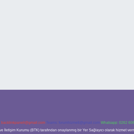
:
backlinkpaneli@gmail.com
Teams:
forumhizmeti@gmail.com
Whatsapp: 0262 606
ve İletişim Kurumu (BTK) tarafından onaylanmış bir Yer Sağlayıcı olarak hizmet verm