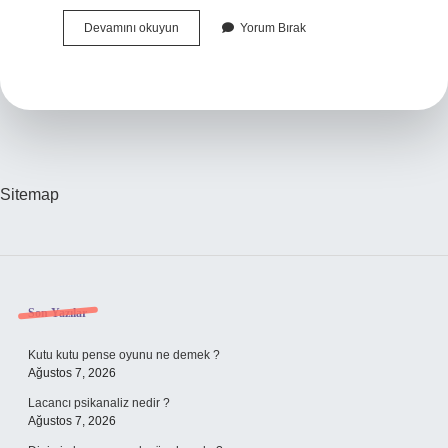
Kişinin
Devamını okuyun
Yorum Bırak
Merni̇S
Adresi
Nedir
Sitemap
Sidebar
Son Yazılar
Kutu kutu pense oyunu ne demek ?
Ağustos 7, 2026
Lacancı psikanaliz nedir ?
Ağustos 7, 2026