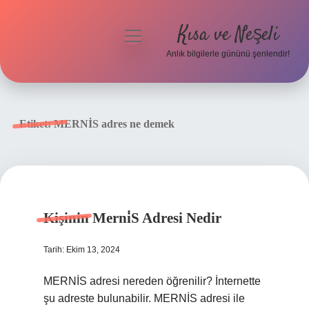
Kısa ve Neşeli
menüyü
aç
Anlık bilgilerle gününü şenlendir!
Anasayfa
Gizlilik Politikası
Etiket:
MERNİS adres ne demek
Yasal Uyarı
Hakkımızda
Kişinin Merni̇S Adresi Nedir
Tarih: Ekim 13, 2024
MERNİS adresi nereden öğrenilir? İnternette
şu adreste bulunabilir. MERNİS adresi ile