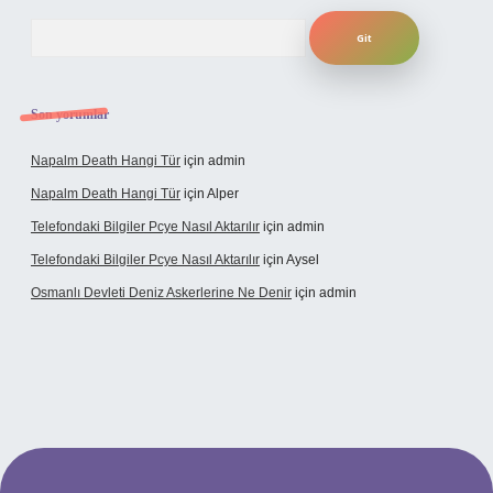
Arama
Son yorumlar
Napalm Death Hangi Tür
için
admin
Napalm Death Hangi Tür
için
Alper
Telefondaki Bilgiler Pcye Nasıl Aktarılır
için
admin
Telefondaki Bilgiler Pcye Nasıl Aktarılır
için
Aysel
Osmanlı Devleti Deniz Askerlerine Ne Denir
için
admin
rabet giriş