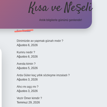
Kısa ve Neşeli
Anlık bilgilerle gününü şenlendir!
Sidebar
Son Yazılar
grandoperabet giriş
Dinimizde av yapmak günah mıdır ?
Ağustos 6, 2026
Kumru nedir ?
Ağustos 6, 2026
Avesta kimin ?
Ağustos 5, 2026
Arda Güler kaç yıllık sözleşme imzaladı ?
Ağustos 3, 2026
Ahcı mı aşçı mı ?
Ağustos 3, 2026
Vezir Ömer kimdir ?
Temmuz 29, 2026