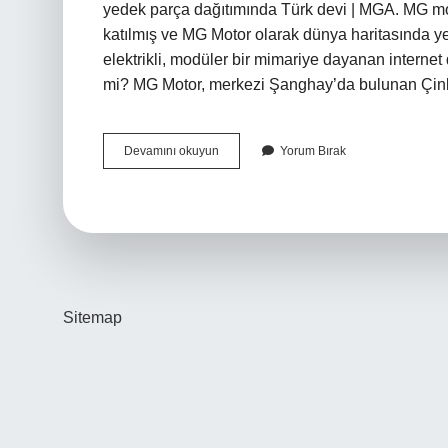
yedek parça dağıtımında Türk devi | MGA. MG mo
katılmış ve MG Motor olarak dünya haritasında yer
elektrikli, modüler bir mimariye dayanan internet 
mi? MG Motor, merkezi Şanghay’da bulunan Çinli 
Mga
Devamını okuyun
Yorum Bırak
Araba
Hangi
Ülkenin
Sitemap