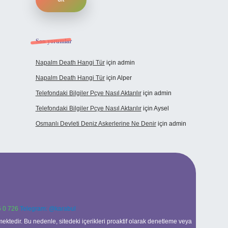
Son yorumlar
Napalm Death Hangi Tür
için
admin
Napalm Death Hangi Tür
için
Alper
Telefondaki Bilgiler Pcye Nasıl Aktarılır
için
admin
Telefondaki Bilgiler Pcye Nasıl Aktarılır
için
Aysel
Osmanlı Devleti Deniz Askerlerine Ne Denir
için
admin
 0 726
Telegram: @karabul
ektedir. Bu nedenle, sitedeki içerikleri proaktif olarak denetleme veya