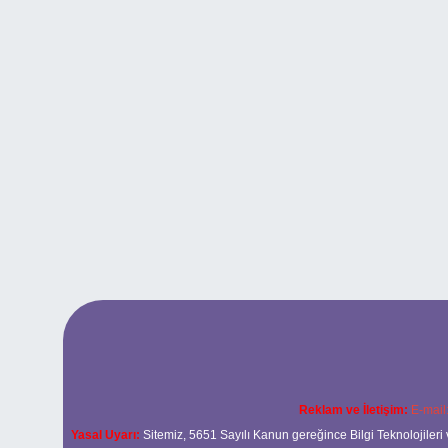
Reklam ve İletişim:
E-mail
Yasal Uyarı:
Sitemiz, 5651 Sayılı Kanun gereğince Bilgi Teknolojileri 