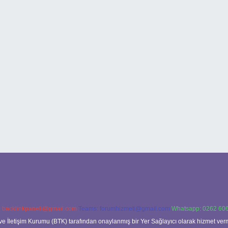
:
backlinkpaneli@gmail.com
Teams:
forumhizmeti@gmail.com
Whatsapp: 0262 606
ve İletişim Kurumu (BTK) tarafından onaylanmış bir Yer Sağlayıcı olarak hizmet verm