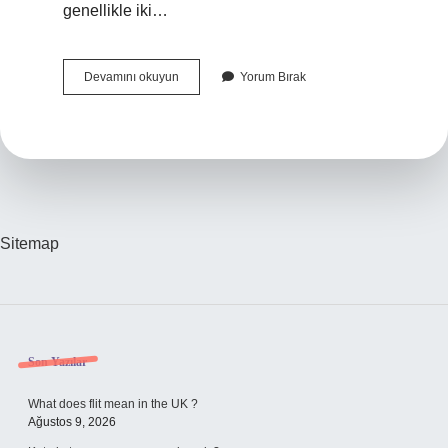
genellikle iki…
Güzel
Devamını okuyun
Yorum Bırak
Sanatlar
Fakültesine
Nasıl
Girilir
2023
Sitemap
Sidebar
Son Yazılar
What does flit mean in the UK ?
Ağustos 9, 2026