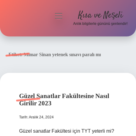
Kısa ve Neşeli
menüyü
aç
Anlık bilgilerle gününü şenlendir!
Anasayfa
Gizlilik Politikası
Etiket:
Mimar Sinan yetenek sınavı paralı mı
Yasal Uyarı
Hakkımızda
Güzel Sanatlar Fakültesine Nasıl
Girilir 2023
Tarih: Aralık 24, 2024
Güzel sanatlar Fakültesi için TYT yeterli mi?