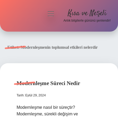
Kısa ve Neşeli
menüyü
aç
Anlık bilgilerle gününü şenlendir!
Anasayfa
Gizlilik Politikası
Etiket:
Modernleşmenin toplumsal etkileri nelerdir
Yasal Uyarı
Hakkımızda
Modernleşme Süreci Nedir
Tarih: Eylül 29, 2024
Modernleşme nasıl bir süreçtir?
Modernleşme, sürekli değişim ve