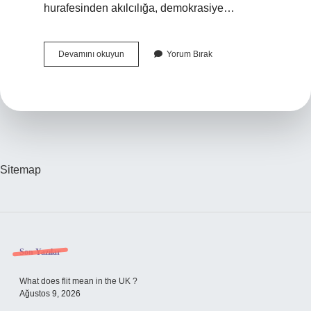
hurafesinden akılcılığa, demokrasiye…
Modernleşme
Devamını okuyun
Yorum Bırak
Süreci
Nedir
Sitemap
Sidebar
Son Yazılar
What does flit mean in the UK ?
Ağustos 9, 2026