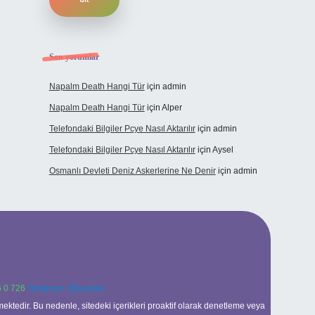
Son yorumlar
Napalm Death Hangi Tür
için
admin
Napalm Death Hangi Tür
için
Alper
Telefondaki Bilgiler Pcye Nasıl Aktarılır
için
admin
Telefondaki Bilgiler Pcye Nasıl Aktarılır
için
Aysel
Osmanlı Devleti Deniz Askerlerine Ne Denir
için
admin
 0 726
Telegram: @karabul
ektedir. Bu nedenle, sitedeki içerikleri proaktif olarak denetleme veya