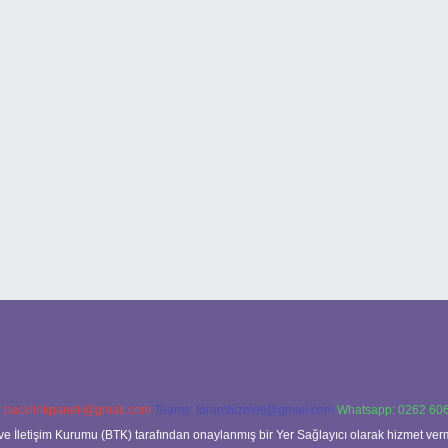
:
backlinkpaneli@gmail.com
Teams:
forumhizmeti@gmail.com
Whatsapp: 0262 606
ve İletişim Kurumu (BTK) tarafından onaylanmış bir Yer Sağlayıcı olarak hizmet verm