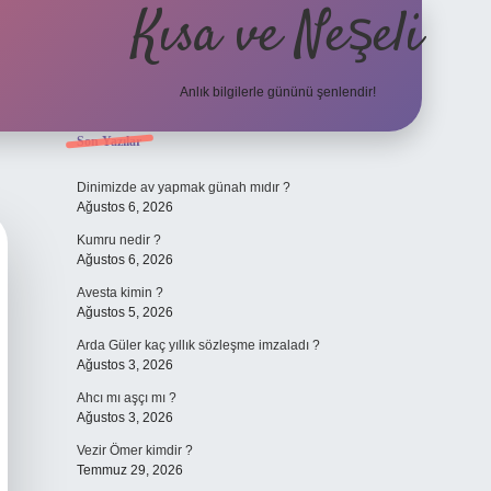
Kısa ve Neşeli
Anlık bilgilerle gününü şenlendir!
Sidebar
Son Yazılar
grandoperabet g
Dinimizde av yapmak günah mıdır ?
Ağustos 6, 2026
Kumru nedir ?
Ağustos 6, 2026
Avesta kimin ?
Ağustos 5, 2026
Arda Güler kaç yıllık sözleşme imzaladı ?
Ağustos 3, 2026
Ahcı mı aşçı mı ?
Ağustos 3, 2026
Vezir Ömer kimdir ?
Temmuz 29, 2026