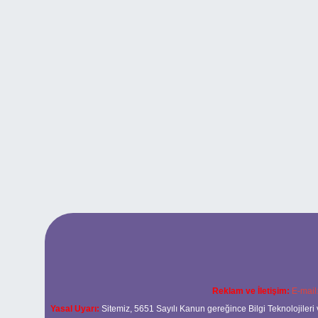
Reklam ve İletişim:
E-mail
Yasal Uyarı:
Sitemiz, 5651 Sayılı Kanun gereğince Bilgi Teknolojileri 