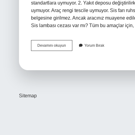
standartlara uymuyor. 2. Yakıt deposu değiştirili
uymuyor. Araç rengi tescile uymuyor. Sis farı ruhsa
belgesine girilmez. Ancak aracınız muayene edildiği
Sis lambası cezası var mı? Tüm bu amaçlar için,
Sis
Devamını okuyun
Yorum Bırak
Lambası
Yanmaması
Ağır
Kusur
Mu
Sitemap