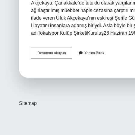
Akçekaya, Çanakkale’de tutuklu olarak yargılan
ağırlaştırılmış müebbet hapis cezasına çarptırıl
ifade veren Ufuk Akçekaya’nın eski eşi Şerife Gü
Hayatını insanlara adamış biriydi. Asla böyle bi
adıTokatspor Kulüp ŞirketiKuruluş26 Haziran 19
Tokatspor
Devamını okuyun
Yorum Bırak
Başkanı
Neden
Öldürdü
Sitemap