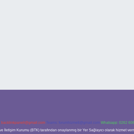
:
backlinkpaneli@gmail.com
Teams:
forumhizmeti@gmail.com
Whatsapp: 0262 606
ve İletişim Kurumu (BTK) tarafından onaylanmış bir Yer Sağlayıcı olarak hizmet verm