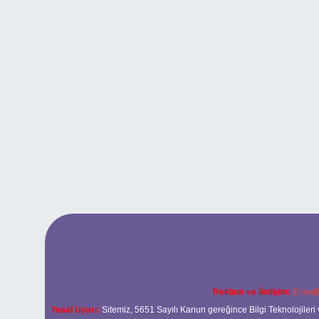
Reklam ve İletişim:
E-mail
Yasal Uyarı:
Sitemiz, 5651 Sayılı Kanun gereğince Bilgi Teknolojileri 