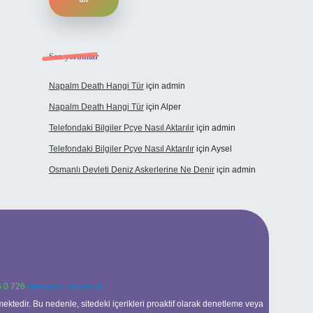
Son yorumlar
Napalm Death Hangi Tür
için
admin
Napalm Death Hangi Tür
için
Alper
Telefondaki Bilgiler Pcye Nasıl Aktarılır
için
admin
Telefondaki Bilgiler Pcye Nasıl Aktarılır
için
Aysel
Osmanlı Devleti Deniz Askerlerine Ne Denir
için
admin
 0 726
Telegram: @karabul
ektedir. Bu nedenle, sitedeki içerikleri proaktif olarak denetleme veya