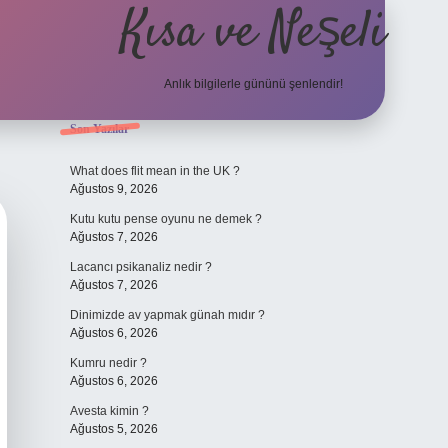
Kısa ve Neşeli
Anlık bilgilerle gününü şenlendir!
Sidebar
Son Yazılar
grandoperabet giriş
What does flit mean in the UK ?
Ağustos 9, 2026
Kutu kutu pense oyunu ne demek ?
Ağustos 7, 2026
Lacancı psikanaliz nedir ?
Ağustos 7, 2026
Dinimizde av yapmak günah mıdır ?
Ağustos 6, 2026
Kumru nedir ?
Ağustos 6, 2026
Avesta kimin ?
Ağustos 5, 2026