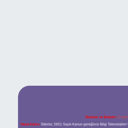
Reklam ve İletişim:
E-mail
Yasal Uyarı:
Sitemiz, 5651 Sayılı Kanun gereğince Bilgi Teknolojileri 