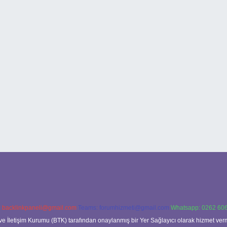
:
backlinkpaneli@gmail.com
Teams:
forumhizmeti@gmail.com
Whatsapp: 0262 606
ve İletişim Kurumu (BTK) tarafından onaylanmış bir Yer Sağlayıcı olarak hizmet verm