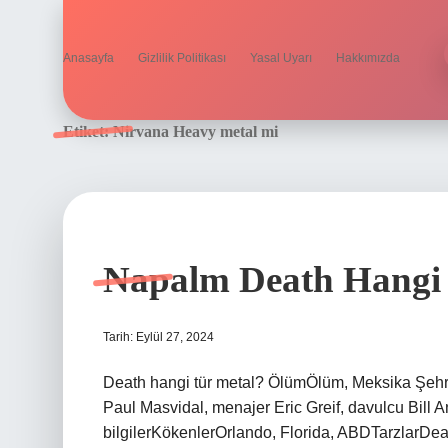
Anasayfa
Gizlilik Politikası
Yasal Uyarı
Hakkımızda
Etiket:
Nirvana Heavy metal mi
Napalm Death Hangi
Tarih: Eylül 27, 2024
Death hangi tür metal? ÖlümÖlüm, Meksika Şehri, 
Paul Masvidal, menajer Eric Greif, davulcu Bill 
bilgilerKökenlerOrlando, Florida, ABDTarzlarDea