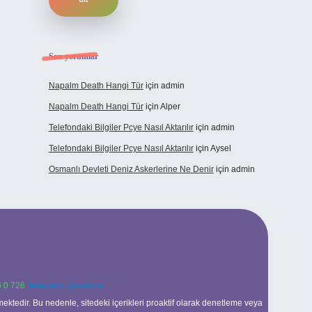
Son yorumlar
Napalm Death Hangi Tür
için
admin
Napalm Death Hangi Tür
için
Alper
Telefondaki Bilgiler Pcye Nasıl Aktarılır
için
admin
Telefondaki Bilgiler Pcye Nasıl Aktarılır
için
Aysel
Osmanlı Devleti Deniz Askerlerine Ne Denir
için
admin
 0 726
Telegram: @karabul
ektedir. Bu nedenle, sitedeki içerikleri proaktif olarak denetleme veya