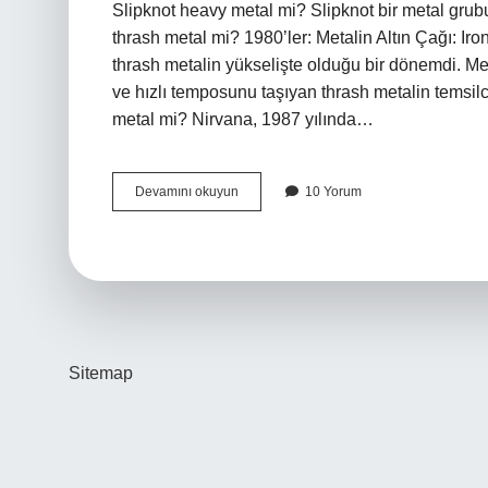
Slipknot heavy metal mi? Slipknot bir metal gru
thrash metal mi? 1980’ler: Metalin Altın Çağı: Ir
thrash metalin yükselişte olduğu bir dönemdi. Met
ve hızlı temposunu taşıyan thrash metalin temsilc
metal mi? Nirvana, 1987 yılında…
Napalm
Devamını okuyun
10 Yorum
Death
Hangi
Tür
Sitemap